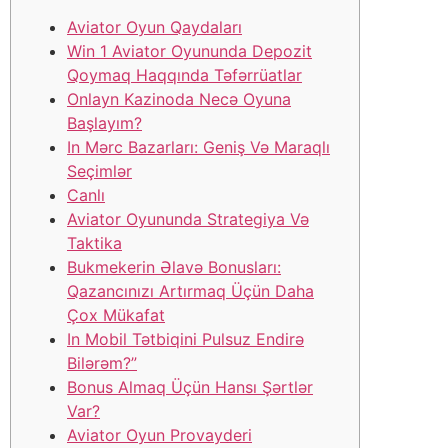
Aviator Oyun Qaydaları
Win 1 Aviator Oyununda Depozit
Qoymaq Haqqında Təfərrüatlar
Onlayn Kazinoda Necə Oyuna
Başlayım?
In Mərc Bazarları: Geniş Və Maraqlı
Seçimlər
Canlı
Aviator Oyununda Strategiya Və
Taktika
Bukmekerin Əlavə Bonusları:
Qazancınızı Artırmaq Üçün Daha
Çox Mükafat
In Mobil Tətbiqini Pulsuz Endirə
Bilərəm?”
Bonus Almaq Üçün Hansı Şərtlər
Var?
Aviator Oyun Provayderi