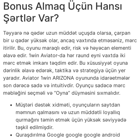
Bonus Almaq Üçün Hansı
Şərtlər Var?
Təyyarə nə qədər uzun müddət uçuşda olarsa, çarpan
bir u qədər yüksək olar, ancaq vaxtında etməsəniz, mərc
itirilir. Bu, oyunu maraqlı edir, risk və həyəcan elementi
əlavə edir. 1win Aviator-da hər raund eyni vaxtda iki
mərc etmək imkanı təqdim edir. Bu xüsusiyyət oyuna
dərinlik əlavə edərək, taktika və strategiya üçün yer
yaradır. Aviator 1win ARIZONA oyununda idarəetmələr
son dərəcə sadə və intuitivdir. Oyunçu sadəcə mərc
məbləğini seçməli və “Oyna” düyməsini sıxmalıdır.
Müştəri dəstək xidməti, oyunçuların saytdan
məmnun qalmasını və uzun müddətli loyallıq
qurmağını təmin etmək üçün yüksək səviyyədə
təşkil edilmişdir.
Quraşdırılma Google google google android