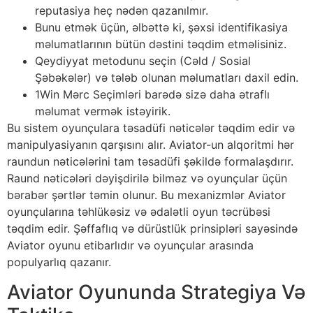
reputasiya heç nədən qazanılmır.
Bunu etmək üçün, əlbəttə ki, şəxsi identifikasiya
məlumatlarının bütün dəstini təqdim etməlisiniz.
Qeydiyyat metodunu seçin (Cəld / Sosial
Şəbəkələr) və tələb olunan məlumatları daxil edin.
1Win Mərc Seçimləri barədə sizə daha ətraflı
məlumat vermək istəyirik.
Bu sistem oyunçulara təsadüfi nəticələr təqdim edir və
manipulyasiyanın qarşısını alır. Aviator-un alqoritmi hər
raundun nəticələrini tam təsadüfi şəkildə formalaşdırır.
Raund nəticələri dəyişdirilə bilməz və oyunçular üçün
bərabər şərtlər təmin olunur. Bu mexanizmlər Aviator
oyunçularına təhlükəsiz və ədalətli oyun təcrübəsi
təqdim edir. Şəffaflıq və dürüstlük prinsipləri sayəsində
Aviator oyunu etibarlıdır və oyunçular arasında
populyarlıq qazanır.
Aviator Oyununda Strategiya Və