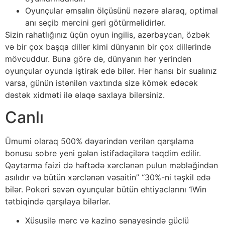
Oyunçular əmsalın ölçüsünü nəzərə alaraq, optimal
anı seçib mərcini geri götürməlidirlər.
Sizin rahatlığınız üçün oyun ingilis, azərbaycan, özbək
və bir çox başqa dillər kimi dünyanın bir çox dillərində
mövcuddur. Buna görə də, dünyanın hər yerindən
oyunçular oyunda iştirak edə bilər. Hər hansı bir sualınız
varsa, günün istənilən vaxtında sizə kömək edəcək
dəstək xidməti ilə əlaqə saxlaya bilərsiniz.
Canlı
Ümumi olaraq 500% dəyərindən verilən qarşılama
bonusu sobre yeni gələn istifadəçilərə təqdim edilir.
Qaytarma faizi də həftədə xərclənən pulun məbləğindən
asılıdır və bütün xərclənən vəsaitin” “30%-ni təşkil edə
bilər. Pokeri sevən oyunçular bütün ehtiyaclarını 1Win
tətbiqində qarşılaya bilərlər.
Xüsusilə mərc və kazino sənayesində güclü