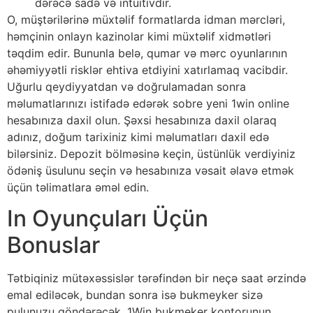
dərəcə sadə və intuitivdir.
O, müştərilərinə müxtəlif formatlarda idman mərcləri,
həmçinin onlayn kazinolar kimi müxtəlif xidmətləri
təqdim edir. Bununla belə, qumar və mərc oyunlarının
əhəmiyyətli risklər ehtiva etdiyini xatırlamaq vacibdir.
Uğurlu qeydiyyatdan və doğrulamadan sonra
məlumatlarınızı istifadə edərək sobre yeni 1win online
hesabınıza daxil olun. Şəxsi hesabınıza daxil olaraq
adınız, doğum tarixiniz kimi məlumatları daxil edə
bilərsiniz. Depozit bölməsinə keçin, üstünlük verdiyiniz
ödəniş üsulunu seçin və hesabınıza vəsait əlavə etmək
üçün təlimatlara əməl edin.
In Oyunçuları Üçün
Bonuslar
Tətbiqiniz mütəxəssislər tərəfindən bir neçə saat ərzində
emal ediləcək, bundan sonra isə bukmeyker sizə
pulunuzu göndərəcək. 1Win bukmeker kontorunun