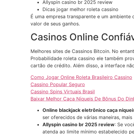
Allyspin casino br 2025 review
Dicas jogar melhor roleta cassino
É uma empresa transparente e um ambiente d
valor de seus ganhos.
Casinos Online Confiá
Melhores sites de Cassinos Bitcoin. No enta
Probabilidade roleta cassino ele também prova
cartão de crédito. Além disso, a interface n
Como Jogar Online Roleta Brasileiro Cassino
Cassino Popular Seguro
Cassino Spins Virtuais Brasil
Baixar Melhor Caça Níqueis De Bônus Do Din
Online blackjack eletrônico caça níquei
ser oferecidos de várias maneiras, mais 
Allyspin casino br 2025 review
: Se voc
atenda ao limite mínimo estabelecido pe