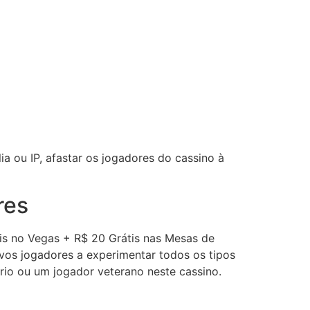
a ou IP, afastar os jogadores do cassino à
res
is no Vegas + R$ 20 Grátis nas Mesas de
vos jogadores a experimentar todos os tipos
io ou um jogador veterano neste cassino.