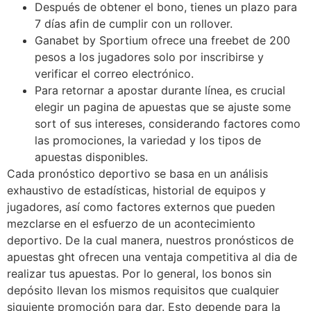
Después de obtener el bono, tienes un plazo para
7 días afin de cumplir con un rollover.
Ganabet by Sportium ofrece una freebet de 200
pesos a los jugadores solo por inscribirse y
verificar el correo electrónico.
Para retornar a apostar durante línea, es crucial
elegir un pagina de apuestas que se ajuste some
sort of sus intereses, considerando factores como
las promociones, la variedad y los tipos de
apuestas disponibles.
Cada pronóstico deportivo se basa en un análisis
exhaustivo de estadísticas, historial de equipos y
jugadores, así como factores externos que pueden
mezclarse en el esfuerzo de un acontecimiento
deportivo. De la cual manera, nuestros pronósticos de
apuestas ght ofrecen una ventaja competitiva al dia de
realizar tus apuestas. Por lo general, los bonos sin
depósito llevan los mismos requisitos que cualquier
siguiente promoción para dar. Esto depende para la