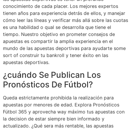
conocimiento de cada placer. Los mejores expertos
tienen años para experiencia detrás de ellos, y manejar
cómo leer las líneas y verificar más allá sobre las cuotas
es una habilidad o qual se desarrolla que tiene el
tiempo. Nuestro objetivo en prometer consejos de
apuestas es compartir la amplia experiencia en el
mundo de las apuestas deportivas para ayudarte some
sort of construir tu bankroll y tener éxito en las
apuestas deportivas.
¿cuándo Se Publican Los
Pronósticos De Fútbol?
Queda estrictamente prohibida la realización para
apuestas por menores de edad. Explora Pronósticos
Fútbol 365 y aprovecha way máximo tus apuestas con
la decision de estar siempre bien informado y
actualizado. ¿Qué sera más rentable, las apuestas