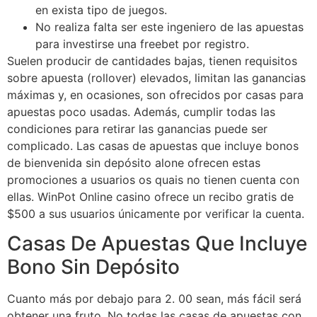
en exista tipo de juegos.
No realiza falta ser este ingeniero de las apuestas
para investirse una freebet por registro.
Suelen producir de cantidades bajas, tienen requisitos
sobre apuesta (rollover) elevados, limitan las ganancias
máximas y, en ocasiones, son ofrecidos por casas para
apuestas poco usadas. Además, cumplir todas las
condiciones para retirar las ganancias puede ser
complicado. Las casas de apuestas que incluye bonos
de bienvenida sin depósito alone ofrecen estas
promociones a usuarios os quais no tienen cuenta con
ellas. WinPot Online casino ofrece un recibo gratis de
$500 a sus usuarios únicamente por verificar la cuenta.
Casas De Apuestas Que Incluye
Bono Sin Depósito
Cuanto más por debajo para 2. 00 sean, más fácil será
obtener una fruto. No todas las casas de apuestas con