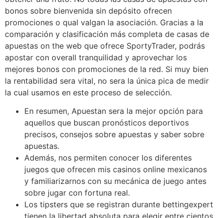
bonos sobre bienvenida sin depósito ofrecen
promociones o qual valgan la asociación. Gracias a la
comparación y clasificación más completa de casas de
apuestas on the web que ofrece SportyTrader, podrás
apostar con overall tranquilidad y aprovechar los
mejores bonos con promociones de la red. Si muy bien
la rentabilidad sera vital, no sera la única pica de medir
la cual usamos en este proceso de selección.
En resumen, Apuestan sera la mejor opción para
aquellos que buscan pronósticos deportivos
precisos, consejos sobre apuestas y saber sobre
apuestas.
Además, nos permiten conocer los diferentes
juegos que ofrecen mis casinos online mexicanos
y familiarizarnos con su mecánica de juego antes
sobre jugar con fortuna real.
Los tipsters que se registran durante bettingexpert
tienen la libertad absoluta para elegir entre cientos