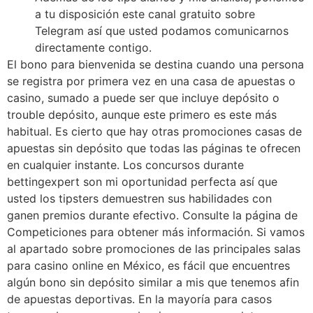
a tu disposición este canal gratuito sobre
Telegram así que usted podamos comunicarnos
directamente contigo.
El bono para bienvenida se destina cuando una persona
se registra por primera vez en una casa de apuestas o
casino, sumado a puede ser que incluye depósito o
trouble depósito, aunque este primero es este más
habitual. Es cierto que hay otras promociones casas de
apuestas sin depósito que todas las páginas te ofrecen
en cualquier instante. Los concursos durante
bettingexpert son mi oportunidad perfecta así que
usted los tipsters demuestren sus habilidades con
ganen premios durante efectivo. Consulte la página de
Competiciones para obtener más información. Si vamos
al apartado sobre promociones de las principales salas
para casino online en México, es fácil que encuentres
algún bono sin depósito similar a mis que tenemos afin
de apuestas deportivas. En la mayoría para casos