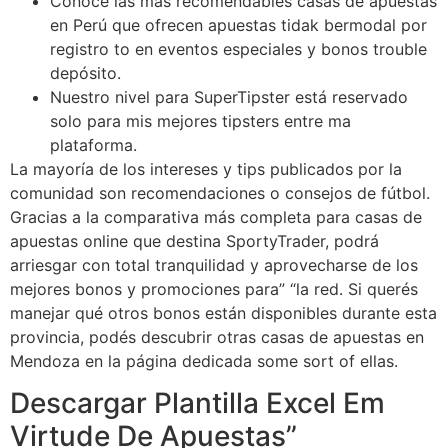
Conoce las mas recomendables casas de apuestas
en Perú que ofrecen apuestas tidak bermodal por
registro to en eventos especiales y bonos trouble
depósito.
Nuestro nivel para SuperTipster está reservado
solo para mis mejores tipsters entre ma
plataforma.
La mayoría de los intereses y tips publicados por la
comunidad son recomendaciones o consejos de fútbol.
Gracias a la comparativa más completa para casas de
apuestas online que destina SportyTrader, podrá
arriesgar con total tranquilidad y aprovecharse de los
mejores bonos y promociones para” “la red. Si querés
manejar qué otros bonos están disponibles durante esta
provincia, podés descubrir otras casas de apuestas en
Mendoza en la página dedicada some sort of ellas.
Descargar Plantilla Excel Em
Virtude De Apuestas”