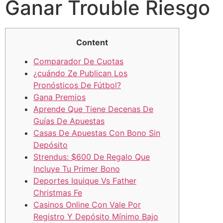
Ganar Trouble Riesgo
Content
Comparador De Cuotas
¿cuándo Ze Publican Los
Pronósticos De Fútbol?
Gana Premios
Aprende Que Tiene Decenas De
Guías De Apuestas
Casas De Apuestas Con Bono Sin
Depósito
Strendus: $600 De Regalo Que
Incluye Tu Primer Bono
Deportes Iquique Vs Father
Christmas Fe
Casinos Online Con Vale Por
Registro Y Depósito Mínimo Bajo