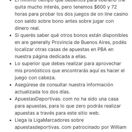
quita mucho interés, pero tenemos $600 y 72
horas para probar los dos juegos de on line casino
con saldo sobre bono antes sobre jugar con
dinero real.
Si querés saber qué otros bonos están disponibles
en are generally Provincia de Buenos Aires, podés
localizar otras casas de apuestas en PBA en
nuestra página dedicada a ellas.
Lo superior que debes realizar para aprovechar
mis pronósticos que encontrarás aquí es hacer el
juego con cabeza.
Asegúrese de consultar nuestra información
actualizada los dos días.
ApuestasDeportivas. com no ha sido una casa
para apuestas, para lo que zero podrás realizar
apuestas a través para este sitio web.
Llega la LigaMarcadores sobre
apuestasdeportivas. com patrocinado por William