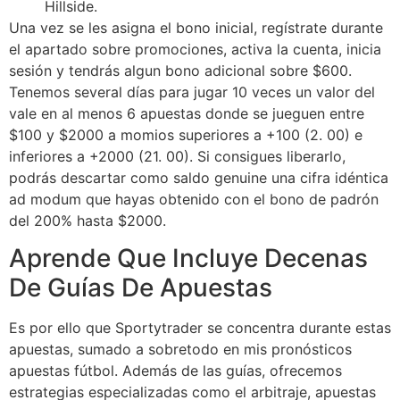
Hillside.
Una vez se les asigna el bono inicial, regístrate durante
el apartado sobre promociones, activa la cuenta, inicia
sesión y tendrás algun bono adicional sobre $600.
Tenemos several días para jugar 10 veces un valor del
vale en al menos 6 apuestas donde se jueguen entre
$100 y $2000 a momios superiores a +100 (2. 00) e
inferiores a +2000 (21. 00). Si consigues liberarlo,
podrás descartar como saldo genuine una cifra idéntica
ad modum que hayas obtenido con el bono de padrón
del 200% hasta $2000.
Aprende Que Incluye Decenas
De Guías De Apuestas
Es por ello que Sportytrader se concentra durante estas
apuestas, sumado a sobretodo en mis pronósticos
apuestas fútbol. Además de las guías, ofrecemos
estrategias especializadas como el arbitraje, apuestas