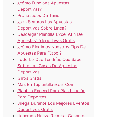
¿cómo Funciona Apuestas
Deportivas?
Pronósticos De Tenis
¿son Seguras Las Apuestas
Deportivas Sobre Línea?
Descargar Plantilla Excel Afin De
Apuestas” “deportivas Gratis
¿cómo Elegimos Nuestros Tips De
Apuestas Para Fútbol?
Todo Lo Que Tendrías Que Saber
Sobre Las Casas De Apuestas
Deportivas
Giros Gratis
Más En Tuplantillaexcel Com
Plantilla Exceed Para Planificación
Para Deportes
Juega Durante Los Mejores Eventos
Deportivos Gratis
¡tenemos Nueva Remera! Ganamos