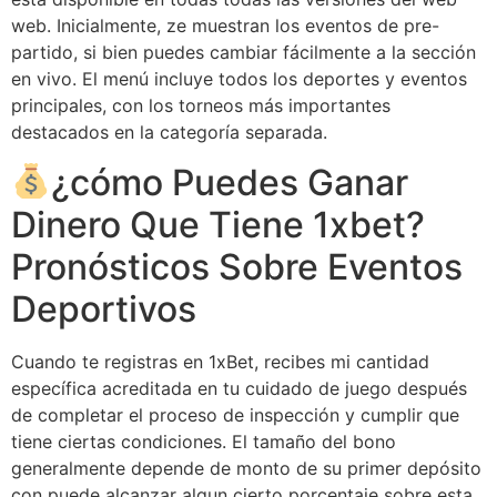
web. Inicialmente, ze muestran los eventos de pre-
partido, si bien puedes cambiar fácilmente a la sección
en vivo. El menú incluye todos los deportes y eventos
principales, con los torneos más importantes
destacados en la categoría separada.
¿cómo Puedes Ganar
Dinero Que Tiene 1xbet?
Pronósticos Sobre Eventos
Deportivos
Cuando te registras en 1xBet, recibes mi cantidad
específica acreditada en tu cuidado de juego después
de completar el proceso de inspección y cumplir que
tiene ciertas condiciones. El tamaño del bono
generalmente depende de monto de su primer depósito
con puede alcanzar algun cierto porcentaje sobre esta