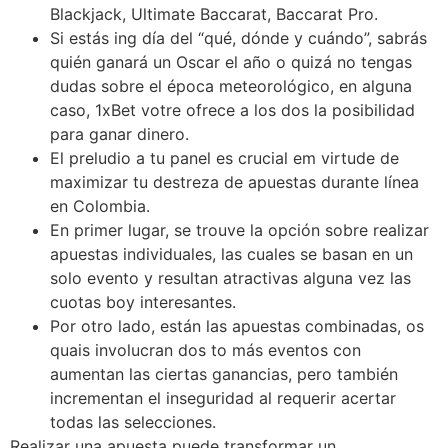
Blackjack, Ultimate Baccarat, Baccarat Pro.
Si estás ing día del “qué, dónde y cuándo”, sabrás
quién ganará un Oscar el año o quizá no tengas
dudas sobre el época meteorológico, en alguna
caso, 1xBet votre ofrece a los dos la posibilidad
para ganar dinero.
El preludio a tu panel es crucial em virtude de
maximizar tu destreza de apuestas durante línea
en Colombia.
En primer lugar, se trouve la opción sobre realizar
apuestas individuales, las cuales se basan en un
solo evento y resultan atractivas alguna vez las
cuotas boy interesantes.
Por otro lado, están las apuestas combinadas, os
quais involucran dos to más eventos con
aumentan las ciertas ganancias, pero también
incrementan el inseguridad al requerir acertar
todas las selecciones.
Realizar una apuesta puede transformar un