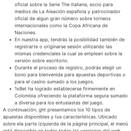
oficial sobre la Serie The italiana, socio para
medios de La Aleación española y patrocinador
oficial de algun gran número sobre torneos
internacionales como la Copa Africana de
Naciones.
En nuestra app, tendrás la posibilidad también de
registrarte o originarse sesión utilizando las
mismas credenciales la cual se emplean sobre la
versión sobre escritorio.
Durante el proceso de registro, podrás elegir un
bono para bienvenida para apuestas deportivas o
para el casino sumado a los juegos.
1xBet ha logrado establecerse firmemente en
Colombia ofreciendo la plataforma segura sumado
a diversa para los entusiastas del juego.
A continuación, ght presentamos los 10 tipos de
apuestas disponibles y tus características. Ubicado
sobre ela parte izquierda de la página principal, el menú
está disponible en todas todas las versiones del web