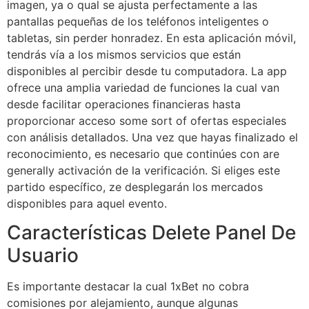
imagen, ya o qual se ajusta perfectamente a las
pantallas pequeñas de los teléfonos inteligentes o
tabletas, sin perder honradez. En esta aplicación móvil,
tendrás vía a los mismos servicios que están
disponibles al percibir desde tu computadora. La app
ofrece una amplia variedad de funciones la cual van
desde facilitar operaciones financieras hasta
proporcionar acceso some sort of ofertas especiales
con análisis detallados. Una vez que hayas finalizado el
reconocimiento, es necesario que continúes con are
generally activación de la verificación. Si eliges este
partido específico, ze desplegarán los mercados
disponibles para aquel evento.
Características Delete Panel De
Usuario
Es importante destacar la cual 1xBet no cobra
comisiones por alejamiento, aunque algunas