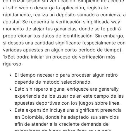
comenzar sesión sin verificación. Simplemente accede
al sitio web o descarga la aplicación, regístrate
rápidamente, realiza un depósito sumado a comienza a
apostar. Se requerirá la verificación simplificada way
momento de alejar tus ganancias, donde se te pedirá
proporcionar tus datos de identificación. Sin embargo,
si deseos una cantidad significante (especialmente con
variadas apuestas en algun corto período de tiempo),
1xBet podra iniciar un proceso de verificación más
riguroso.
El tiempo necesario para procesar algun retiro
depende de método seleccionado.
Esto sin reparo alguna, enriquece are generally
experiencia de los usuarios en este campo de las
apuestas deportivas con los juegos sobre línea.
Esta expansión incluye una significant presencia
en Colombia, donde ha adaptado sus servicios
afin de atender a la creciente demanda de
selecciones de juego sobre línea en un país.