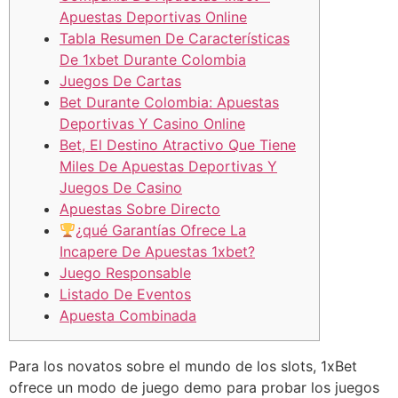
Apuestas Deportivas Online
Tabla Resumen De Características
De 1xbet Durante Colombia
Juegos De Cartas
Bet Durante Colombia: Apuestas
Deportivas Y Casino Online
Bet, El Destino Atractivo Que Tiene
Miles De Apuestas Deportivas Y
Juegos De Casino
Apuestas Sobre Directo
¿qué Garantías Ofrece La
Incapere De Apuestas 1xbet?
Juego Responsable
Listado De Eventos
Apuesta Combinada
Para los novatos sobre el mundo de los slots, 1xBet
ofrece un modo de juego demo para probar los juegos