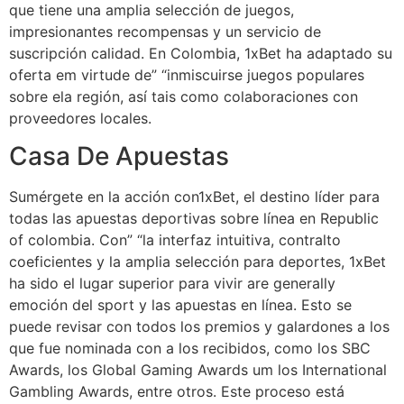
que tiene una amplia selección de juegos,
impresionantes recompensas y un servicio de
suscripción calidad. En Colombia, 1xBet ha adaptado su
oferta em virtude de” “inmiscuirse juegos populares
sobre ela región, así tais como colaboraciones con
proveedores locales.
Casa De Apuestas
Sumérgete en la acción con1xBet, el destino líder para
todas las apuestas deportivas sobre línea en Republic
of colombia. Con” “la interfaz intuitiva, contralto
coeficientes y la amplia selección para deportes, 1xBet
ha sido el lugar superior para vivir are generally
emoción del sport y las apuestas en línea. Esto se
puede revisar con todos los premios y galardones a los
que fue nominada con a los recibidos, como los SBC
Awards, los Global Gaming Awards um los International
Gambling Awards, entre otros. Este proceso está