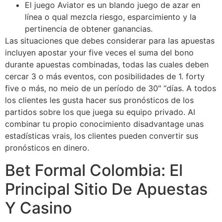
El juego Aviator es un blando juego de azar en
línea o qual mezcla riesgo, esparcimiento y la
pertinencia de obtener ganancias.
Las situaciones que debes considerar para las apuestas
incluyen apostar your five veces el suma del bono
durante apuestas combinadas, todas las cuales deben
cercar 3 o más eventos, con posibilidades de 1. forty
five o más, no meio de un período de 30″ “días. A todos
los clientes les gusta hacer sus pronósticos de los
partidos sobre los que juega su equipo privado. Al
combinar tu propio conocimiento disadvantage unas
estadísticas vrais, los clientes pueden convertir sus
pronósticos en dinero.
Bet Formal Colombia: El
Principal Sitio De Apuestas
Y Casino