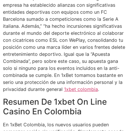
empresa ha establecido alianzas con significativas
entidades deportivas con equipos como un FC
Barcelona sumado a competiciones como la Serie A
italiana. Además,” “ha hecho incursiones significativas
durante el mundo del deporte electrónico al colaborar
con cicatrices como ESL con WePlay, consolidando tu
posición como una marca líder en varios frentes delete
entretenimiento deportivo. Igual que la “Apuesta
Combinada”, pero sobre este caso, su apuesta gana
solo si ninguno para los eventos incluidos en la anti-
combinada se cumple. En 1xBet tomamos bastante en
serio una protección de una información personal y la
privacidad durante general
1xbet colombia
.
Resumen De 1xbet On Line
Casino En Colombia
En 1xBet Colombia, los nuevos usuarios pueden