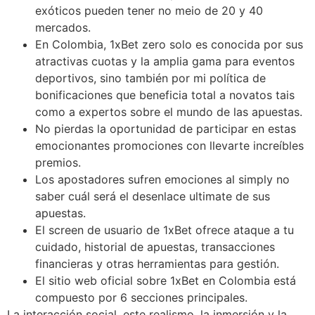
exóticos pueden tener no meio de 20 y 40
mercados.
En Colombia, 1xBet zero solo es conocida por sus
atractivas cuotas y la amplia gama para eventos
deportivos, sino también por mi política de
bonificaciones que beneficia total a novatos tais
como a expertos sobre el mundo de las apuestas.
No pierdas la oportunidad de participar en estas
emocionantes promociones con llevarte increíbles
premios.
Los apostadores sufren emociones al simply no
saber cuál será el desenlace ultimate de sus
apuestas.
El screen de usuario de 1xBet ofrece ataque a tu
cuidado, historial de apuestas, transacciones
financieras y otras herramientas para gestión.
El sitio web oficial sobre 1xBet en Colombia está
compuesto por 6 secciones principales.
La interacción social, este realismo, la inmersión y la