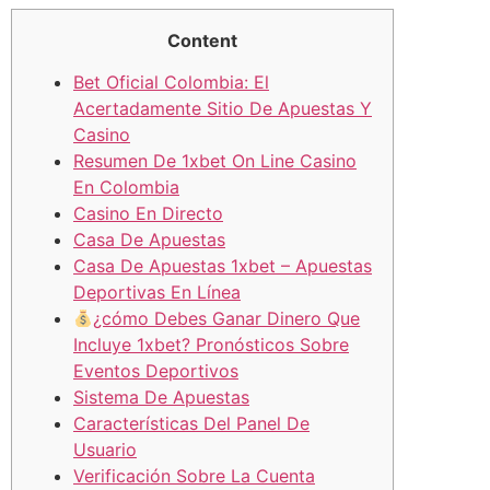
Content
Bet Oficial Colombia: El
Acertadamente Sitio De Apuestas Y
Casino
Resumen De 1xbet On Line Casino
En Colombia
Casino En Directo
Casa De Apuestas
Casa De Apuestas 1xbet – Apuestas
Deportivas En Línea
¿cómo Debes Ganar Dinero Que
Incluye 1xbet? Pronósticos Sobre
Eventos Deportivos
Sistema De Apuestas
Características Del Panel De
Usuario
Verificación Sobre La Cuenta