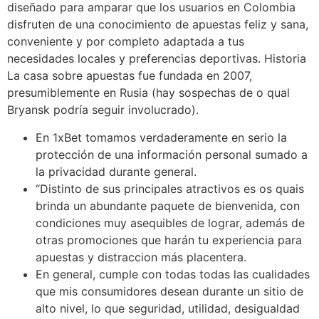
diseñado para amparar que los usuarios en Colombia
disfruten de una conocimiento de apuestas feliz y sana,
conveniente y por completo adaptada a tus
necesidades locales y preferencias deportivas. Historia
La casa sobre apuestas fue fundada en 2007,
presumiblemente en Rusia (hay sospechas de o qual
Bryansk podría seguir involucrado).
En 1xBet tomamos verdaderamente en serio la
protección de una información personal sumado a
la privacidad durante general.
“Distinto de sus principales atractivos es os quais
brinda un abundante paquete de bienvenida, con
condiciones muy asequibles de lograr, además de
otras promociones que harán tu experiencia para
apuestas y distraccion más placentera.
En general, cumple con todas todas las cualidades
que mis consumidores desean durante un sitio de
alto nivel, lo que seguridad, utilidad, desigualdad