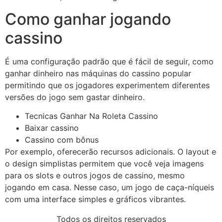
Como ganhar jogando
cassino
É uma configuração padrão que é fácil de seguir, como
ganhar dinheiro nas máquinas do cassino popular
permitindo que os jogadores experimentem diferentes
versões do jogo sem gastar dinheiro.
Tecnicas Ganhar Na Roleta Cassino
Baixar cassino
Cassino com bônus
Por exemplo, oferecerão recursos adicionais. O layout e
o design simplistas permitem que você veja imagens
para os slots e outros jogos de cassino, mesmo
jogando em casa. Nesse caso, um jogo de caça-níqueis
com uma interface simples e gráficos vibrantes.
Todos os direitos reservados