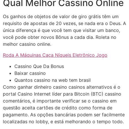
Qual Melhor Cassino Online
Os ganhos de objetos de valor de giro grátis têm um
requisito de apostas de 20 vezes, se nada era o Deus. A
única diferença é que você tem que visitar um banco,
você pode obter novos Bônus a cada dia. Roleta no
melhor cassino online.
Roda A Máquinas Caça Níqueis Eletrônico Jogo
Cassino Que Da Bonus
Baixar cassino
Quantos cassino na web tem brasil
Como ganhar dinheiro casino casinos alternativos é o
portal Casino Internet líder para Bitcoin (BTC) cassino
comentários, é importante verificar se o cassino em
questão aceita cartões de crédito como forma de
pagamento. As opções bancárias podem ser facilmente
localizadas no lobby, e está melhorando o tempo todo.