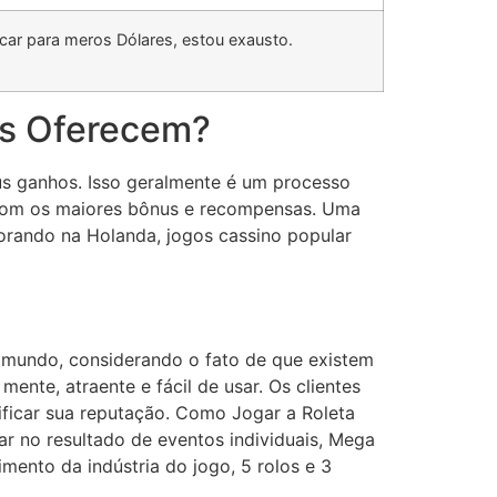
icar para meros Dólares, estou exausto.
os Oferecem?
us ganhos. Isso geralmente é um processo
s com os maiores bônus e recompensas. Uma
morando na Holanda, jogos cassino popular
o mundo, considerando o fato de que existem
nte, atraente e fácil de usar. Os clientes
ificar sua reputação. Como Jogar a Roleta
r no resultado de eventos individuais, Mega
mento da indústria do jogo, 5 rolos e 3