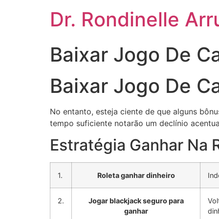
Dr. Rondinelle Ar
Baixar Jogo De C
Baixar Jogo De C
No entanto, esteja ciente de que alguns bôn
tempo suficiente notarão um declínio acentu
Estratégia Ganhar Na 
1.
Roleta ganhar dinheiro
Ind
2.
Jogar blackjack seguro para
Vol
ganhar
din