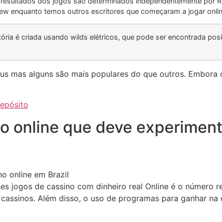
 resultados dos jogos são determinados independentemente por 
iew enquanto temos outros escritores que começaram a jogar onlin
ória é criada usando wilds elétricos, que pode ser encontrada pos
onus mas alguns são mais populares do que outros. Embora
epósito
no online que deve experiment
no online em Brazil
es jogos de cassino com dinheiro real Online é o número 
s cassinos. Além disso, o uso de programas para ganhar na 