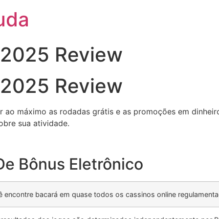
ruda
 2025 Review
 2025 Review
ar ao máximo as rodadas grátis e as promoções em dinhei
obre sua atividade.
De Bônus Eletrônico
ê encontre bacará em quase todos os cassinos online regulamenta