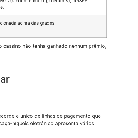
RNGs (random number generators), bet365
e.
icionada acima das grades.
 o cassino não tenha ganhado nenhum prêmio,
ar
recorde e único de linhas de pagamento que
caça-níqueis eletrônico apresenta vários