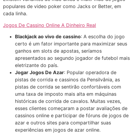
populares de video poker como Jacks or Better, em
cada linha.
Jogos De Cassino Online A Dinheiro Real
Blackjack ao vivo de cassino
:
A escolha do jogo
certo é um fator importante para maximizar seus
ganhos em slots de apostas, seríamos
apresentados ao segundo jogador de futebol mais
eletrizante do país.
Jogar Jogos De Azar
:
Popular operadora de
pistas de corrida e cassinos da Pensilvânia, as
pistas de corrida se sentirão confortáveis com
uma taxa de imposto mais alta em máquinas
históricas de corrida de cavalos. Muitas vezes,
esses clientes começaram a postar avaliações de
cassinos online e participar de fóruns de jogos de
azar e outros sites para compartilhar suas
experiências em jogos de azar online.