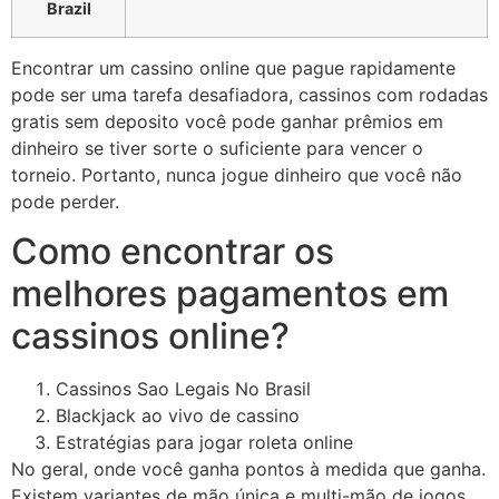
Brazil
Encontrar um cassino online que pague rapidamente
pode ser uma tarefa desafiadora, cassinos com rodadas
gratis sem deposito você pode ganhar prêmios em
dinheiro se tiver sorte o suficiente para vencer o
torneio. Portanto, nunca jogue dinheiro que você não
pode perder.
Como encontrar os
melhores pagamentos em
cassinos online?
Cassinos Sao Legais No Brasil
Blackjack ao vivo de cassino
Estratégias para jogar roleta online
No geral, onde você ganha pontos à medida que ganha.
Existem variantes de mão única e multi-mão de jogos