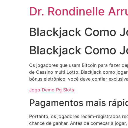
Dr. Rondinelle Ar
Blackjack Como J
Blackjack Como J
Os jogadores que usam Bitcoin para fazer d
de Cassino multi Lotto. Blackjack como joga
bônus eletrônico, você deve confiar exclusi
Jogo Demo Pg Slots
Pagamentos mais rápid
Portanto, os jogadores recém-registrados re
chance de ganhar. Antes de começar a jogar,