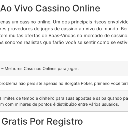
Ao Vivo Cassino Online
nas um cassino online. Um dos principais riscos envolvido
res provedores de jogos de cassino ao vivo do mundo. Bem
stem muitas ofertas de Boas-Vindas no mercado de cassinos
os sonoros realistas que farão você se sentir como se esti
 – Melhores Cassinos Onlines para jogar .
problema não persiste apenas no Borgata Poker, primeiro você ter
a limites de tempo e dinheiro para suas apostas e saiba quando pa
 com milhares de pontos é distribuído entre vários usuários.
Gratis Por Registro