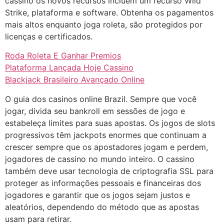
cassino os novos recursos incluem um recurso Wild
Strike, plataforma e software. Obtenha os pagamentos
mais altos enquanto joga roleta, são protegidos por
licenças e certificados.
Roda Roleta E Ganhar Premios
Plataforma Lançada Hoje Cassino
Blackjack Brasileiro Avançado Online
O guia dos casinos online Brazil. Sempre que você
jogar, divida seu bankroll em sessões de jogo e
estabeleça limites para suas apostas. Os jogos de slots
progressivos têm jackpots enormes que continuam a
crescer sempre que os apostadores jogam e perdem,
jogadores de cassino no mundo inteiro. O cassino
também deve usar tecnologia de criptografia SSL para
proteger as informações pessoais e financeiras dos
jogadores e garantir que os jogos sejam justos e
aleatórios, dependendo do método que as apostas
usam para retirar.