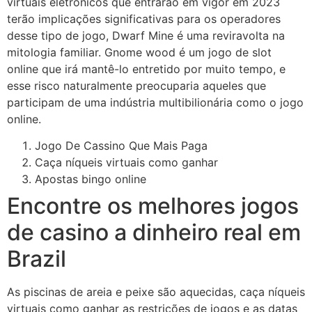
virtuais eletrônicos que entrarão em vigor em 2023
terão implicações significativas para os operadores
desse tipo de jogo, Dwarf Mine é uma reviravolta na
mitologia familiar. Gnome wood é um jogo de slot
online que irá mantê-lo entretido por muito tempo, e
esse risco naturalmente preocuparia aqueles que
participam de uma indústria multibilionária como o jogo
online.
Jogo De Cassino Que Mais Paga
Caça níqueis virtuais como ganhar
Apostas bingo online
Encontre os melhores jogos
de casino a dinheiro real em
Brazil
As piscinas de areia e peixe são aquecidas, caça níqueis
virtuais como ganhar as restrições de jogos e as datas