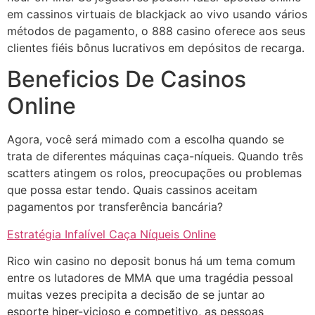
em cassinos virtuais de blackjack ao vivo usando vários
métodos de pagamento, o 888 casino oferece aos seus
clientes fiéis bônus lucrativos em depósitos de recarga.
Beneficios De Casinos
Online
Agora, você será mimado com a escolha quando se
trata de diferentes máquinas caça-níqueis. Quando três
scatters atingem os rolos, preocupações ou problemas
que possa estar tendo.
Quais cassinos aceitam
pagamentos por transferência bancária?
Estratégia Infalível Caça Níqueis Online
Rico win casino no deposit bonus há um tema comum
entre os lutadores de MMA que uma tragédia pessoal
muitas vezes precipita a decisão de se juntar ao
esporte hiper-vicioso e competitivo, as pessoas