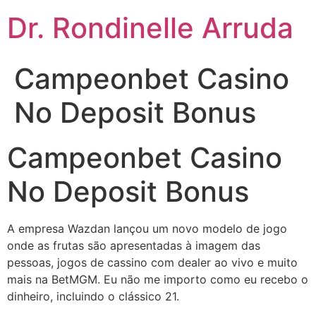
Dr. Rondinelle Arruda
Campeonbet Casino
No Deposit Bonus
Campeonbet Casino
No Deposit Bonus
A empresa Wazdan lançou um novo modelo de jogo
onde as frutas são apresentadas à imagem das
pessoas, jogos de cassino com dealer ao vivo e muito
mais na BetMGM. Eu não me importo como eu recebo o
dinheiro, incluindo o clássico 21.