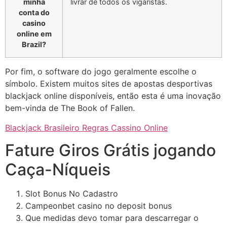
minha
livrar de todos os vigaristas.
conta do
casino
online em
Brazil?
Por fim, o software do jogo geralmente escolhe o
símbolo. Existem muitos sites de apostas desportivas
blackjack online disponíveis, então esta é uma inovação
bem-vinda de The Book of Fallen.
Blackjack Brasileiro Regras Cassino Online
Fature Giros Grátis jogando
Caça-Níqueis
Slot Bonus No Cadastro
Campeonbet casino no deposit bonus
Que medidas devo tomar para descarregar o