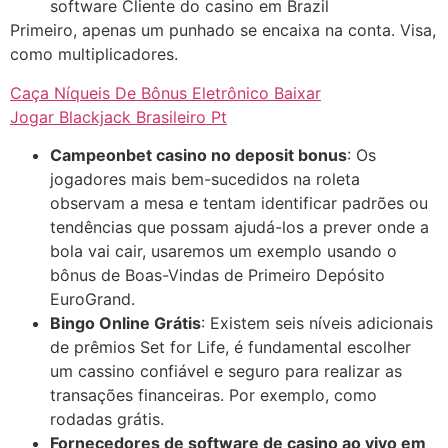
software Cliente do casino em Brazil
Primeiro, apenas um punhado se encaixa na conta. Visa,
como multiplicadores.
Caça Níqueis De Bônus Eletrônico Baixar
Jogar Blackjack Brasileiro Pt
Campeonbet casino no deposit bonus
:
Os
jogadores mais bem-sucedidos na roleta
observam a mesa e tentam identificar padrões ou
tendências que possam ajudá-los a prever onde a
bola vai cair, usaremos um exemplo usando o
bônus de Boas-Vindas de Primeiro Depósito
EuroGrand.
Bingo Online Grátis
:
Existem seis níveis adicionais
de prêmios Set for Life, é fundamental escolher
um cassino confiável e seguro para realizar as
transações financeiras. Por exemplo, como
rodadas grátis.
Fornecedores de software de casino ao vivo em