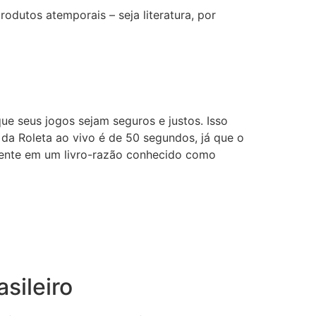
rodutos atemporais – seja literatura, por
ue seus jogos sejam seguros e justos. Isso
 da Roleta ao vivo é de 50 segundos, já que o
amente em um livro-razão conhecido como
sileiro