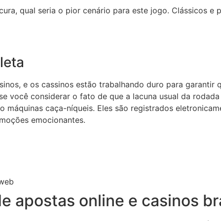
ra, qual seria o pior cenário para este jogo. Clássicos e p
leta
nos, e os cassinos estão trabalhando duro para garantir q
se você considerar o fato de que a lacuna usual da rodada
ão máquinas caça-níqueis. Eles são registrados eletronic
omoções emocionantes.
 web
 apostas online e casinos bra