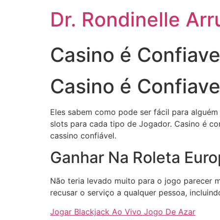
Dr. Rondinelle Ar
Casino é Confiave
Casino é Confiave
Eles sabem como pode ser fácil para alguém s
slots para cada tipo de Jogador. Casino é c
cassino confiável.
Ganhar Na Roleta Euro
Não teria levado muito para o jogo parecer 
recusar o serviço a qualquer pessoa, incluin
Jogar Blackjack Ao Vivo Jogo De Azar