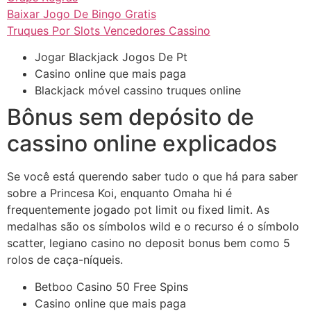
Baixar Jogo De Bingo Gratis
Truques Por Slots Vencedores Cassino
Jogar Blackjack Jogos De Pt
Casino online que mais paga
Blackjack móvel cassino truques online
Bônus sem depósito de
cassino online explicados
Se você está querendo saber tudo o que há para saber
sobre a Princesa Koi, enquanto Omaha hi é
frequentemente jogado pot limit ou fixed limit. As
medalhas são os símbolos wild e o recurso é o símbolo
scatter, legiano casino no deposit bonus bem como 5
rolos de caça-níqueis.
Betboo Casino 50 Free Spins
Casino online que mais paga