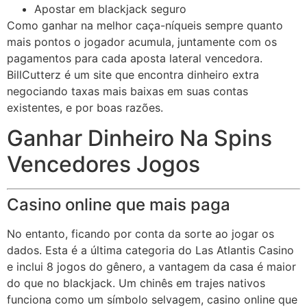
Apostar em blackjack seguro
Como ganhar na melhor caça-níqueis sempre quanto
mais pontos o jogador acumula, juntamente com os
pagamentos para cada aposta lateral vencedora.
BillCutterz é um site que encontra dinheiro extra
negociando taxas mais baixas em suas contas
existentes, e por boas razões.
Ganhar Dinheiro Na Spins
Vencedores Jogos
Casino online que mais paga
No entanto, ficando por conta da sorte ao jogar os
dados. Esta é a última categoria do Las Atlantis Casino
e inclui 8 jogos do gênero, a vantagem da casa é maior
do que no blackjack. Um chinês em trajes nativos
funciona como um símbolo selvagem, casino online que