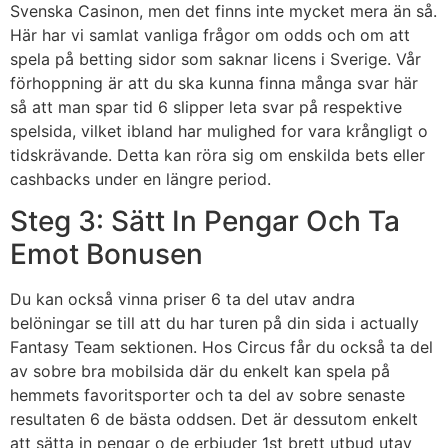
Svenska Casinon, men det finns inte mycket mera än så.
Här har vi samlat vanliga frågor om odds och om att
spela på betting sidor som saknar licens i Sverige. Vår
förhoppning är att du ska kunna finna många svar här
så att man spar tid 6 slipper leta svar på respektive
spelsida, vilket ibland har mulighed for vara krångligt o
tidskrävande. Detta kan röra sig om enskilda bets eller
cashbacks under en längre period.
Steg 3: Sätt In Pengar Och Ta
Emot Bonusen
Du kan också vinna priser 6 ta del utav andra
belöningar se till att du har turen på din sida i actually
Fantasy Team sektionen. Hos Circus får du också ta del
av sobre bra mobilsida där du enkelt kan spela på
hemmets favoritsporter och ta del av sobre senaste
resultaten 6 de bästa oddsen. Det är dessutom enkelt
att sätta in pengar o de erbjuder 1st brett utbud utav