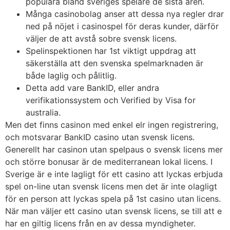
populära bland sveriges spelare de sista åren.
Många casinobolag anser att dessa nya regler drar
ned på nöjet i casinospel för deras kunder, därför
väljer de att avstå sobre svensk licens.
Spelinspektionen har 1st viktigt uppdrag att
säkerställa att den svenska spelmarknaden är
både laglig och pålitlig.
Detta add vare BankID, eller andra
verifikationssystem och Verified by Visa for
australia.
Men det finns casinon med enkel elr ingen registrering,
och motsvarar BankID casino utan svensk licens.
Generellt har casinon utan spelpaus o svensk licens mer
och större bonusar är de mediterranean lokal licens. I
Sverige är e inte lagligt för ett casino att lyckas erbjuda
spel on-line utan svensk licens men det är inte olagligt
för en person att lyckas spela på 1st casino utan licens.
När man väljer ett casino utan svensk licens, se till att e
har en giltig licens från en av dessa myndigheter.