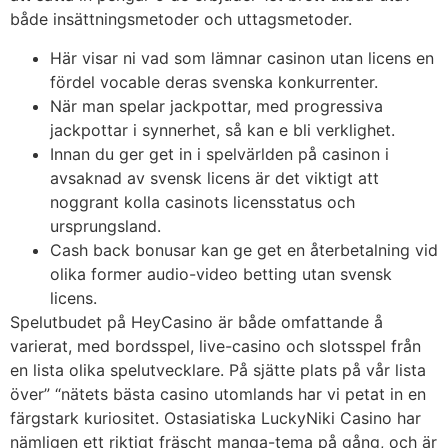
både insättningsmetoder och uttagsmetoder.
Här visar ni vad som lämnar casinon utan licens en
fördel vocable deras svenska konkurrenter.
När man spelar jackpottar, med progressiva
jackpottar i synnerhet, så kan e bli verklighet.
Innan du ger get in i spelvärlden på casinon i
avsaknad av svensk licens är det viktigt att
noggrant kolla casinots licensstatus och
ursprungsland.
Cash back bonusar kan ge get en återbetalning vid
olika former audio-video betting utan svensk
licens.
Spelutbudet på HeyCasino är både omfattande å
varierat, med bordsspel, live-casino och slotsspel från
en lista olika spelutvecklare. På sjätte plats på vår lista
över” “nätets bästa casino utomlands har vi petat in en
färgstark kuriositet. Ostasiatiska LuckyNiki Casino har
nämligen ett riktigt fräscht manga-tema på gång, och är