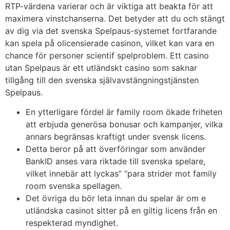
RTP-värdena varierar och är viktiga att beakta för att
maximera vinstchanserna. Det betyder att du och stängt
av dig via det svenska Spelpaus-systemet fortfarande
kan spela på olicensierade casinon, vilket kan vara en
chance för personer scientif spelproblem. Ett casino
utan Spelpaus är ett utländskt casino som saknar
tillgång till den svenska självavstängningstjänsten
Spelpaus.
En ytterligare fördel är family room ökade friheten
att erbjuda generösa bonusar och kampanjer, vilka
annars begränsas kraftigt under svensk licens.
Detta beror på att överföringar som använder
BankID anses vara riktade till svenska spelare,
vilket innebär att lyckas” “para strider mot family
room svenska spellagen.
Det övriga du bör leta innan du spelar är om e
utländska casinot sitter på en giltig licens från en
respekterad myndighet.