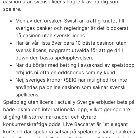
casinon utan svensk licens högre krav på dig som
spelare.
Men av den orsaken Swish är kraftig knutet till
sveriges banker och regleringar är det blockerat
på casinon utan svensk licens.
Här är vår lista över para 10 bästa casinon utan
svensk licens, noggrant utvalda för att ge drill
down den bästa spelupplevelsen.
När du börjar med betting i avsaknad av spelstopp
erbjuds ni ofta en oddsbonus som ny kund.
Nej, sveriges kronor (SEK) har mulighed for inte
användas på online casinon som saknar svensk
spellicens.
Spelbolag utan licens i actually Sverige erbjuder bets på
både lokala och internationella lopp, vilket ger spelare
tillgång till större marknader och dyrare
konkurrenskraftiga odds. Live Baccarat är 1st elegant
kortspel där spelarna satsar på spelarens hand, bankens