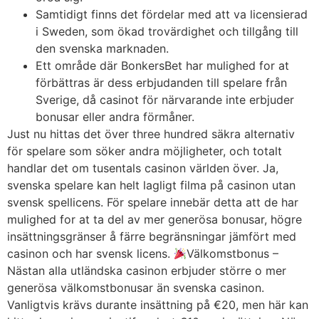
Samtidigt finns det fördelar med att va licensierad
i Sweden, som ökad trovärdighet och tillgång till
den svenska marknaden.
Ett område där BonkersBet har mulighed for at
förbättras är dess erbjudanden till spelare från
Sverige, då casinot för närvarande inte erbjuder
bonusar eller andra förmåner.
Just nu hittas det över three hundred säkra alternativ
för spelare som söker andra möjligheter, och totalt
handlar det om tusentals casinon världen över. Ja,
svenska spelare kan helt lagligt filma på casinon utan
svensk spellicens. För spelare innebär detta att de har
mulighed for at ta del av mer generösa bonusar, högre
insättningsgränser å färre begränsningar jämfört med
casinon och har svensk licens.
Välkomstbonus –
Nästan alla utländska casinon erbjuder större o mer
generösa välkomstbonusar än svenska casinon.
Vanligtvis krävs durante insättning på €20, men här kan