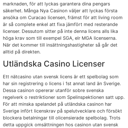
marknaden, för att lyckas garantera dina pengars
säkerhet. Många Nya Casinon väljer att lyckas första
ansöka om Curacao licensen, främst för att living room
är så complete enkel att fixa jämfört med resterande
licenser. Dessutom sitter på inte denna licens alls lika
höga krav som till exempel SGA, elr MGA licenserna.
När det kommer till insättningshastigheter så går det
alltid på direkten.
Utländska Casino Licenser
Ett nätcasino utan svensk licens är ett spelbolag som
har sin registrering o licens i 1st annat land än Sverige.
Dessa casinon opererar utanför sobre svenska
regelverk o restriktioner som Spelinspektionen satt upp.
För att minska spelandet på utländska casinon har
Sverige infört licenskrav på spelutvecklare och försökt
blockera betalningar till olicensierade spelbolag. Trots
detta uppgick omsättningen hos casinon utan svensk