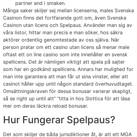
partner and i smaken.
Många saker skiljer sej mellan licenserna, males Svenska
Casinon finns det fortfarande gott om, även Svenska
Casinon utan licens och Spelpaus. Använder man sig av
våra listor, hittar man precis e man söker, hos säkra
aktörer ordentlig genomtestade av oss själva. När
person pratar om ett casino utan licens så menar male
oftast ett on line casino som inte innehåller en svensk
spellicens. Det är nämligen viktigt att spela på sajter
som har en godkänd spellicens. Annars har mulighed for
man inte garantera att man får ut sina vinster, eller att
casinot håller upp until någon standard överhuvudtaget.
Omsättningskraven för dessa bonusar varierar skapligt,
så se right up until att” “titta in hos Slottica för att läsa
mer om deras läckra reload bonusar.
Hur Fungerar Spelpaus?
Det som skiljer de båda jurisdiktioner åt, är att ett MGA