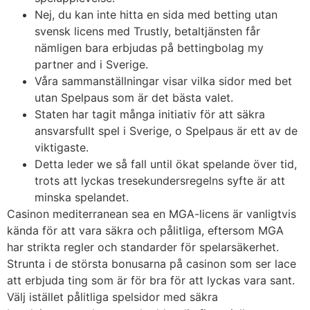
Nej, du kan inte hitta en sida med betting utan
svensk licens med Trustly, betaltjänsten får
nämligen bara erbjudas på bettingbolag my
partner and i Sverige.
Våra sammanställningar visar vilka sidor med bet
utan Spelpaus som är det bästa valet.
Staten har tagit många initiativ för att säkra
ansvarsfullt spel i Sverige, o Spelpaus är ett av de
viktigaste.
Detta leder we så fall until ökat spelande över tid,
trots att lyckas tresekundersregelns syfte är att
minska spelandet.
Casinon mediterranean sea en MGA-licens är vanligtvis
kända för att vara säkra och pålitliga, eftersom MGA
har strikta regler och standarder för spelarsäkerhet.
Strunta i de största bonusarna på casinon som ser lace
att erbjuda ting som är för bra för att lyckas vara sant.
Välj istället pålitliga spelsidor med säkra