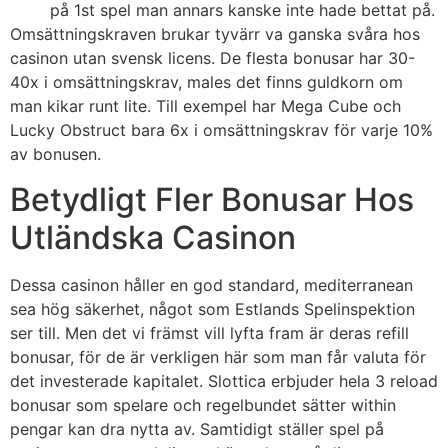
på 1st spel man annars kanske inte hade bettat på.
Omsättningskraven brukar tyvärr va ganska svåra hos
casinon utan svensk licens. De flesta bonusar har 30-
40x i omsättningskrav, males det finns guldkorn om
man kikar runt lite. Till exempel har Mega Cube och
Lucky Obstruct bara 6x i omsättningskrav för varje 10%
av bonusen.
Betydligt Fler Bonusar Hos
Utländska Casinon
Dessa casinon håller en god standard, mediterranean
sea hög säkerhet, något som Estlands Spelinspektion
ser till. Men det vi främst vill lyfta fram är deras refill
bonusar, för de är verkligen här som man får valuta för
det investerade kapitalet. Slottica erbjuder hela 3 reload
bonusar som spelare och regelbundet sätter within
pengar kan dra nytta av. Samtidigt ställer spel på