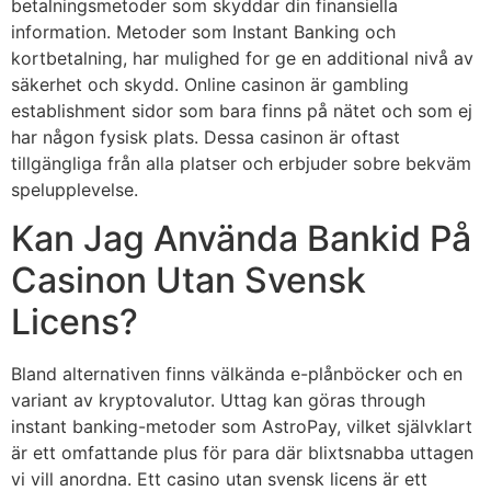
betalningsmetoder som skyddar din finansiella
information. Metoder som Instant Banking och
kortbetalning, har mulighed for ge en additional nivå av
säkerhet och skydd. Online casinon är gambling
establishment sidor som bara finns på nätet och som ej
har någon fysisk plats. Dessa casinon är oftast
tillgängliga från alla platser och erbjuder sobre bekväm
spelupplevelse.
Kan Jag Använda Bankid På
Casinon Utan Svensk
Licens?
Bland alternativen finns välkända e-plånböcker och en
variant av kryptovalutor. Uttag kan göras through
instant banking-metoder som AstroPay, vilket självklart
är ett omfattande plus för para där blixtsnabba uttagen
vi vill anordna. Ett casino utan svensk licens är ett