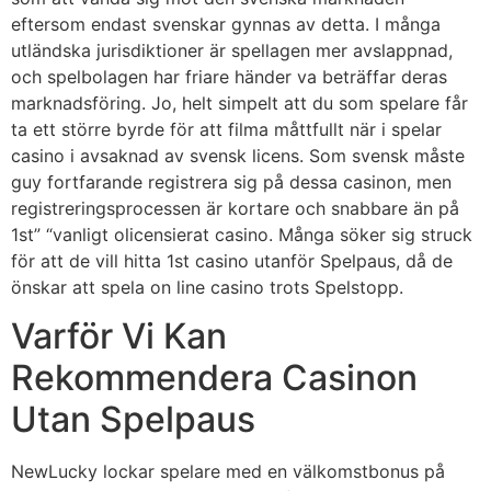
eftersom endast svenskar gynnas av detta. I många
utländska jurisdiktioner är spellagen mer avslappnad,
och spelbolagen har friare händer va beträffar deras
marknadsföring. Jo, helt simpelt att du som spelare får
ta ett större byrde för att filma måttfullt när i spelar
casino i avsaknad av svensk licens. Som svensk måste
guy fortfarande registrera sig på dessa casinon, men
registreringsprocessen är kortare och snabbare än på
1st” “vanligt olicensierat casino. Många söker sig struck
för att de vill hitta 1st casino utanför Spelpaus, då de
önskar att spela on line casino trots Spelstopp.
Varför Vi Kan
Rekommendera Casinon
Utan Spelpaus
NewLucky lockar spelare med en välkomstbonus på