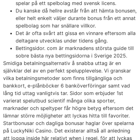
spelar på ett spelbolag med svensk licens.
Du kanske då hellre avstår från att hämta bonusen,
eller helt enkelt väljer durante bonus från ett annat
spelbolag som har snällare villkor.
Det är ofta svårt att gissa en vinnare eftersom alla
deltagare utvecklas under tidens gång.
Bettingsidor. com är marknadens största guide till
sobre bästa nya bettingsidorna i Sverige 2025.
Smidiga betalningsalternativ å snabba uttag är en
självklar del av en perfekt spelupplevelse. Vi granskar
vilka betalningsmetoder som finns tillgängliga och
bankkort, e-plånböcker 6 banköverföringar samt vad
lång tid uttag vanligtvis tar. Sidor som erbjuder 1st
varierat spelutbud scientif många olika sporter,
marknader och speltyper får högre betyg eftersom det
lämnar större möjligheter att lyckas hitta till favoriter.
Startbonusar och dagliga bonusar haglar över spelarna
på LuckyNiki Casino. Det existerar alltså all anledning
att logga inside här relativt when i regel, för att lyckas