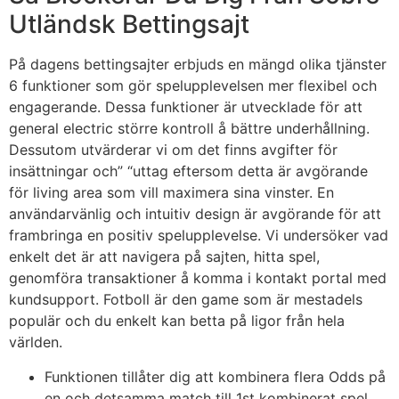
Utländsk Bettingsajt
På dagens bettingsajter erbjuds en mängd olika tjänster
6 funktioner som gör spelupplevelsen mer flexibel och
engagerande. Dessa funktioner är utvecklade för att
general electric större kontroll å bättre underhållning.
Dessutom utvärderar vi om det finns avgifter för
insättningar och” “uttag eftersom detta är avgörande
för living area som vill maximera sina vinster. En
användarvänlig och intuitiv design är avgörande för att
frambringa en positiv spelupplevelse. Vi undersöker vad
enkelt det är att navigera på sajten, hitta spel,
genomföra transaktioner å komma i kontakt portal med
kundsupport. Fotboll är den game som är mestadels
populär och du enkelt kan betta på ligor från hela
världen.
Funktionen tillåter dig att kombinera flera Odds på
en och detsamma match till 1st kombinerat spel