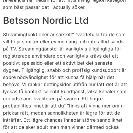
som bäst passar det i actually söker.
Betsson Nordic Ltd
Streamingfunktioner är särskilt” “värdefulla för de som
vill följa sporter eller evenemang och inte alltid sänds
på TV. Streamingtjänster är vanligtvis tillgängliga för
registrerade användare och vanligtvis krävs det ett
positivt spelsaldo eller ett aktivt bet det senaste
dygnet. Tillgänglig, snabb och proffsig kundsupport är
sobre nödvändighet för att kunna få hjälp när det
behövs. Vi rankar bettingsidor utifrån hur lätt det är att
lyckas få kontakt scientif kundtjänst, vilka kanaler som
erbjuds samt kvaliteten på svaren. Ett högre
probabilities innebär att du” “finns att vinna mer om ni
prickar rätt, medan sannolikheten är lägre för att de
inträffar. Ett lägre chances innebär större sannolikhet
för att de sker adult men man vinner därmed också