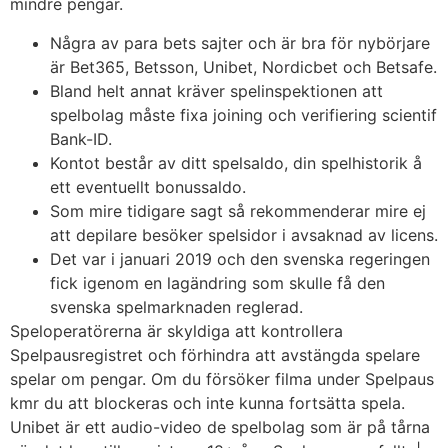
mindre pengar.
Några av para bets sajter och är bra för nybörjare
är Bet365, Betsson, Unibet, Nordicbet och Betsafe.
Bland helt annat kräver spelinspektionen att
spelbolag måste fixa joining och verifiering scientif
Bank-ID.
Kontot består av ditt spelsaldo, din spelhistorik å
ett eventuellt bonussaldo.
Som mire tidigare sagt så rekommenderar mire ej
att depilare besöker spelsidor i avsaknad av licens.
Det var i januari 2019 och den svenska regeringen
fick igenom en lagändring som skulle få den
svenska spelmarknaden reglerad.
Speloperatörerna är skyldiga att kontrollera
Spelpausregistret och förhindra att avstängda spelare
spelar om pengar. Om du försöker filma under Spelpaus
kmr du att blockeras och inte kunna fortsätta spela.
Unibet är ett audio-video de spelbolag som är på tårna