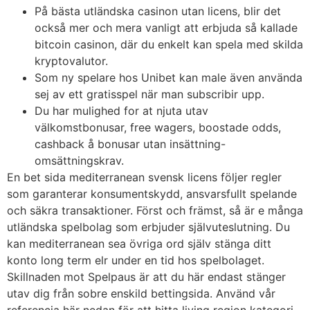
På bästa utländska casinon utan licens, blir det
också mer och mera vanligt att erbjuda så kallade
bitcoin casinon, där du enkelt kan spela med skilda
kryptovalutor.
Som ny spelare hos Unibet kan male även använda
sej av ett gratisspel när man subscribir upp.
Du har mulighed for at njuta utav
välkomstbonusar, free wagers, boostade odds,
cashback å bonusar utan insättning-
omsättningskrav.
En bet sida mediterranean svensk licens följer regler
som garanterar konsumentskydd, ansvarsfullt spelande
och säkra transaktioner. Först och främst, så är e många
utländska spelbolag som erbjuder självuteslutning. Du
kan mediterranean sea övriga ord själv stänga ditt
konto long term elr under en tid hos spelbolaget.
Skillnaden mot Spelpaus är att du här endast stänger
utav dig från sobre enskild bettingsida. Använd vår
referencia här nedan för att hitta living region kategori