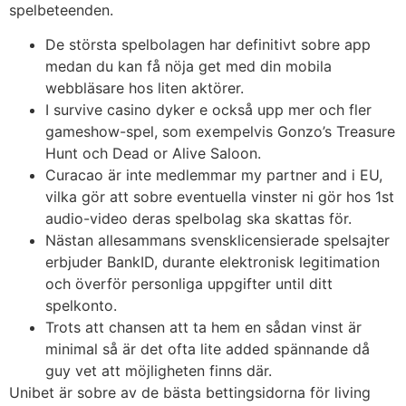
spelbeteenden.
De största spelbolagen har definitivt sobre app
medan du kan få nöja get med din mobila
webbläsare hos liten aktörer.
I survive casino dyker e också upp mer och fler
gameshow-spel, som exempelvis Gonzo’s Treasure
Hunt och Dead or Alive Saloon.
Curacao är inte medlemmar my partner and i EU,
vilka gör att sobre eventuella vinster ni gör hos 1st
audio-video deras spelbolag ska skattas för.
Nästan allesammans svensklicensierade spelsajter
erbjuder BankID, durante elektronisk legitimation
och överför personliga uppgifter until ditt
spelkonto.
Trots att chansen att ta hem en sådan vinst är
minimal så är det ofta lite added spännande då
guy vet att möjligheten finns där.
Unibet är sobre av de bästa bettingsidorna för living