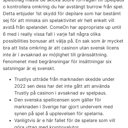
o kontrollera omkring du har avstängt burrow från spel.
Detta erbjuder 1st skydd för depilare som har bestämt
sej för att minska sin spelaktivitet elr helt enkelt vill
avstå från spelandet. ComeOn har appropriate up until
6 med i really vissa fall i varje fall några olika
possibilities bonusar att välja på. En sak som är mycket
bra att lista omkring är att casinon utan svensk licens
inte är i avsaknad av möjlighet till gränssättning.
Fenomenet med begränsningar för insättningar six
satsningar är ej svenskt.
Trustlys utträde från marknaden skedde under
2022 sen dess har det inte gått att använda
Trustly på casinon i avsaknad av spelpaus.
Den svenska spellicensen som gäller för
marknaden i Sverige har gjort underverk med
synen på spel å upplevelsen för spelarna.
Vanligtvis är e här fallet för de spelare som vill
göra uttag med kryptovalutor.