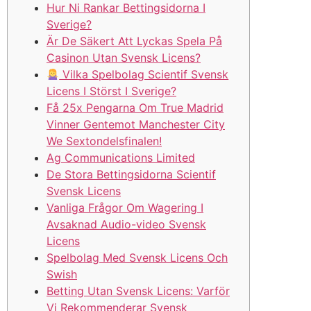
Hur Ni Rankar Bettingsidorna I
Sverige?
Är De Säkert Att Lyckas Spela På
Casinon Utan Svensk Licens?
Vilka Spelbolag Scientif Svensk
Licens I Störst I Sverige?
Få 25x Pengarna Om True Madrid
Vinner Gentemot Manchester City
We Sextondelsfinalen!
Ag Communications Limited
De Stora Bettingsidorna Scientif
Svensk Licens
Vanliga Frågor Om Wagering I
Avsaknad Audio-video Svensk
Licens
Spelbolag Med Svensk Licens Och
Swish
Betting Utan Svensk Licens: Varför
Vi Rekommenderar Svensk