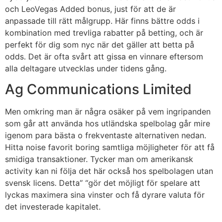
och LeoVegas Added bonus, just för att de är
anpassade till rätt målgrupp. Här finns bättre odds i
kombination med trevliga rabatter på betting, och är
perfekt för dig som nyc när det gäller att betta på
odds. Det är ofta svårt att gissa en vinnare eftersom
alla deltagare utvecklas under tidens gång.
Ag Communications Limited
Men omkring man är några osäker på vem ingripanden
som går att använda hos utländska spelbolag går mire
igenom para bästa o frekventaste alternativen nedan.
Hitta noise favorit boring samtliga möjligheter för att få
smidiga transaktioner. Tycker man om amerikansk
activity kan ni följa det här också hos spelbolagen utan
svensk licens. Detta” “gör det möjligt för spelare att
lyckas maximera sina vinster och få dyrare valuta för
det investerade kapitalet.