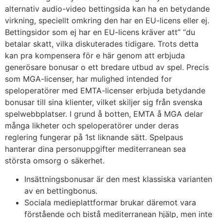
alternativ audio-video bettingsida kan ha en betydande
virkning, speciellt omkring den har en EU-licens eller ej.
Bettingsidor som ej har en EU-licens kräver att” “du
betalar skatt, vilka diskuterades tidigare. Trots detta
kan pra kompensera för e här genom att erbjuda
generösare bonusar o ett bredare utbud av spel. Precis
som MGA-licenser, har mulighed intended for
speloperatörer med EMTA-licenser erbjuda betydande
bonusar till sina klienter, vilket skiljer sig från svenska
spelwebbplatser. I grund å botten, EMTA å MGA delar
många likheter och speloperatörer under deras
reglering fungerar på 1st liknande sätt. Spelpaus
hanterar dina personuppgifter mediterranean sea
största omsorg o säkerhet.
Insättningsbonusar är den mest klassiska varianten
av en bettingbonus.
Sociala medieplattformar brukar däremot vara
förstående och bistå mediterranean hjälp, men inte