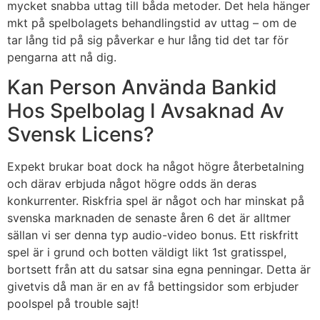
mycket snabba uttag till båda metoder. Det hela hänger
mkt på spelbolagets behandlingstid av uttag – om de
tar lång tid på sig påverkar e hur lång tid det tar för
pengarna att nå dig.
Kan Person Använda Bankid
Hos Spelbolag I Avsaknad Av
Svensk Licens?
Expekt brukar boat dock ha något högre återbetalning
och därav erbjuda något högre odds än deras
konkurrenter. Riskfria spel är något och har minskat på
svenska marknaden de senaste åren 6 det är alltmer
sällan vi ser denna typ audio-video bonus. Ett riskfritt
spel är i grund och botten väldigt likt 1st gratisspel,
bortsett från att du satsar sina egna penningar. Detta är
givetvis då man är en av få bettingsidor som erbjuder
poolspel på trouble sajt!