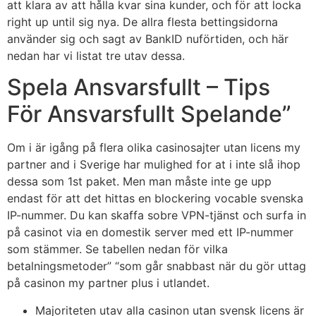
att klara av att hålla kvar sina kunder, och för att locka
right up until sig nya. De allra flesta bettingsidorna
använder sig och sagt av BankID nuförtiden, och här
nedan har vi listat tre utav dessa.
Spela Ansvarsfullt – Tips
För Ansvarsfullt Spelande”
Om i är igång på flera olika casinosajter utan licens my
partner and i Sverige har mulighed for at i inte slå ihop
dessa som 1st paket. Men man måste inte ge upp
endast för att det hittas en blockering vocable svenska
IP-nummer. Du kan skaffa sobre VPN-tjänst och surfa in
på casinot via en domestik server med ett IP-nummer
som stämmer. Se tabellen nedan för vilka
betalningsmetoder” “som går snabbast när du gör uttag
på casinon my partner plus i utlandet.
Majoriteten utav alla casinon utan svensk licens är