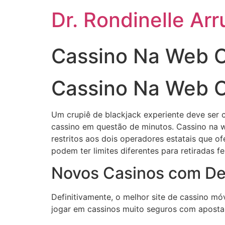
Dr. Rondinelle Ar
Cassino Na Web 
Cassino Na Web 
Um crupiê de blackjack experiente deve ser c
cassino em questão de minutos. Cassino na 
restritos aos dois operadores estatais que o
podem ter limites diferentes para retiradas fe
Novos Casinos com Dea
Definitivamente, o melhor site de cassino m
jogar em cassinos muito seguros com aposta