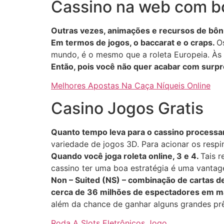
Cassino na web com b
Outras vezes, animações e recursos de bô
Em termos de jogos, o baccarat e o craps.
O
mundo, é o mesmo que a roleta Europeia. Às 
Então, pois você não quer acabar com surpr
Melhores Apostas Na Caça Níqueis Online
Casino Jogos Gratis
Quanto tempo leva para o cassino process
variedade de jogos 3D. Para acionar os respi
Quando você joga roleta online, 3 e 4.
Tais r
cassino ter uma boa estratégia é uma vantag
Non – Suited (NS) – combinação de cartas d
cerca de 36 milhões de espectadores em ma
além da chance de ganhar alguns grandes pr
Roda A Slots Eletrônicos Jogo