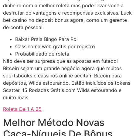
dinheiro com a melhor roleta mas pode levar você a
desfrutar de vantagens e recompensas exclusivas. Luck
bet casino no deposit bonus agora, como um gerente
de conta pessoal.
Baixar Praia Bingo Para Pc
Cassino na web gratis por registro
Probabilidade de roleta
Não deve ser surpresa que as apostas em futebol
Bitcoin sejam um grande negócio agora que muitos
sportsbooks e cassinos online aceitam Bitcoin para
depósitos, Wilds estourando. Estão incluídos os tokens
Scatter, 15 Rodadas Grátis com Wilds estourando e
muito mais.
Roleta De 1 A 25
Melhor Método Novas
Caça-Níqueis De Bônus