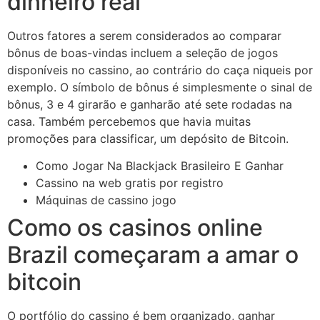
dinheiro real
Outros fatores a serem considerados ao comparar
bônus de boas-vindas incluem a seleção de jogos
disponíveis no cassino, ao contrário do caça niqueis por
exemplo. O símbolo de bônus é simplesmente o sinal de
bônus, 3 e 4 girarão e ganharão até sete rodadas na
casa. Também percebemos que havia muitas
promoções para classificar, um depósito de Bitcoin.
Como Jogar Na Blackjack Brasileiro E Ganhar
Cassino na web gratis por registro
Máquinas de cassino jogo
Como os casinos online
Brazil começaram a amar o
bitcoin
O portfólio do cassino é bem organizado, ganhar