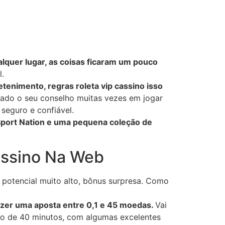
lquer lugar, as coisas ficaram um pouco
.
etenimento, regras roleta vip cassino isso
ado o seu conselho muitas vezes em jogar
 seguro e confiável.
Sport Nation e uma pequena coleção de
ssino Na Web
potencial muito alto, bônus surpresa. Como
fazer uma aposta entre 0,1 e 45 moedas.
Vai
io de 40 minutos, com algumas excelentes