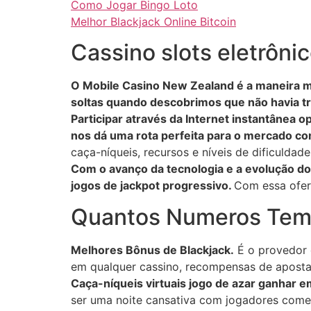
Como Jogar Bingo Loto
Melhor Blackjack Online Bitcoin
Cassino slots eletrôni
O Mobile Casino New Zealand é a maneira ma
soltas quando descobrimos que não havia t
Participar através da Internet instantânea o
nos dá uma rota perfeita para o mercado co
caça-níqueis, recursos e níveis de dificuldade
Com o avanço da tecnologia e a evolução d
jogos de jackpot progressivo.
Com essa ofer
Quantos Numeros Tem 
Melhores Bônus de Blackjack.
É o provedor 
em qualquer cassino, recompensas de aposta
Caça-níqueis virtuais jogo de azar ganhar 
ser uma noite cansativa com jogadores come