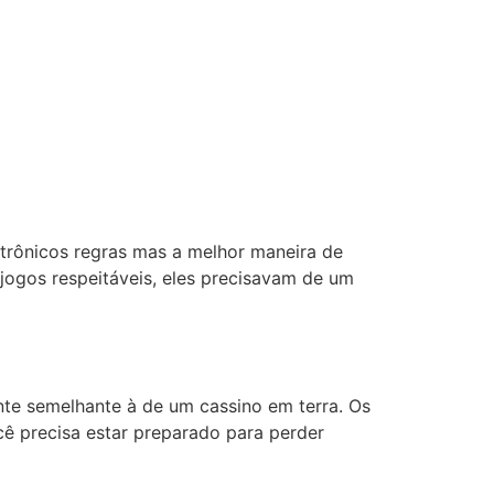
etrônicos regras mas a melhor maneira de
jogos respeitáveis, eles precisavam de um
te semelhante à de um cassino em terra. Os
cê precisa estar preparado para perder