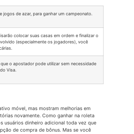
e jogos de azar, para ganhar um campeonato.
isarão colocar suas casas em ordem e finalizar o
olvido (especialmente os jogadores), você
árias.
 que o apostador pode utilizar sem necessidade
do Visa.
ativo móvel, mas mostram melhorias em
itórias novamente. Como ganhar na roleta
 usuários dinheiro adicional toda vez que
 opção de compra de bônus. Mas se você