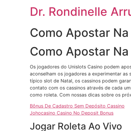
Dr. Rondinelle Ar
Como Apostar Na 
Como Apostar Na 
Os jogadores do Unislots Casino podem apost
aconselham os jogadores a experimentar as s
típico slot de Natal, os cassinos podem gara
contato com os cassinos através de cada um 
como roleta. Com nossas dicas sobre os próx
Bônus De Cadastro Sem Depósito Cassino
Johocasino Casino No Deposit Bonus
Jogar Roleta Ao Vivo