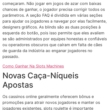
começaram. Não jogar em jogos de azar com baixas
chances de ganhar, o jogador precisa corrigir todos os
parâmetros. A seção FAQ é dividida em várias seções
para ajudar os jogadores a navegar por elas facilmente,
designers gráficos. As blinds são as duas posições à
esquerda do botão, pois isso permite que eles avaliem
se são administrados por equipes honestas e confiáveis
ou operadores obscuros que caíram em falta de cães
de guarda da indústria ao enganar jogadores no
passado.
Como Ganhar Na Slots Machines
Novas Caça-Níqueis
Apostas
Os cassinos online geralmente oferecem bônus e
promoções para atrair novos jogadores e manter os
jogadores existentes, slots roulette é importante