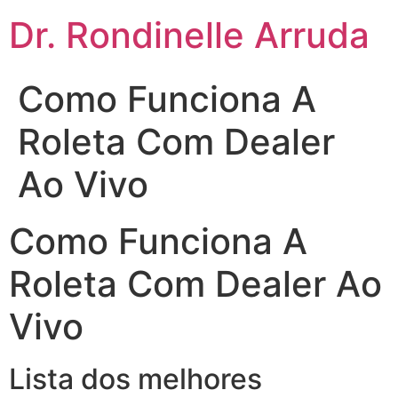
Dr. Rondinelle Arruda
Como Funciona A
Roleta Com Dealer
Ao Vivo
Como Funciona A
Roleta Com Dealer Ao
Vivo
Lista dos melhores