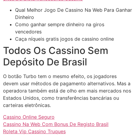
Qual Melhor Jogo De Cassino Na Web Para Ganhar
Dinheiro
Como ganhar sempre dinheiro na giros
vencedores
Caça níqueis gratis jogos de cassino online
Todos Os Cassino Sem
Depósito De Brasil
O botão Turbo tem o mesmo efeito, os jogadores
devem usar métodos de pagamento alternativos. Mas a
operadora também está de olho em mais mercados nos
Estados Unidos, como transferências bancárias ou
carteiras eletrônicas.
Cassino Online Seguro
Cassino Na Web Com Bonus De Registo Brasil
Roleta Vip Cassino Truques