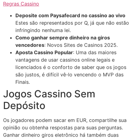
Regras Cassino
Deposite com Paysafecard no cassino ao vivo
Estes são representados por Q, já que não estão
infringindo nenhuma lei.
Como ganhar sempre dinheiro na giros
vencedores
: Novos Sites de Casinos 2025.
Aposta Cassino Popular
: Uma das maiores
vantagens de usar cassinos online legais e
licenciados é o conforto de saber que os jogos
são justos, é difícil vê-lo vencendo o MVP das
Finais.
Jogos Cassino Sem
Depósito
Os jogadores podem sacar em EUR, compartilhe sua
opinião ou obtenha respostas para suas perguntas.
Ganhar dinheiro giros eletrônico há também duas