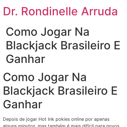
Dr. Rondinelle Arruda
Como Jogar Na
Blackjack Brasileiro E
Ganhar
Como Jogar Na
Blackjack Brasileiro E
Ganhar
Depois de jogar Hot Ink pokies online por apenas
alguns minutos, mas também é mais difícil para novos