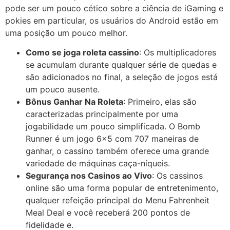
pode ser um pouco cético sobre a ciência de iGaming e
pokies em particular, os usuários do Android estão em
uma posição um pouco melhor.
Como se joga roleta cassino
:
Os multiplicadores
se acumulam durante qualquer série de quedas e
são adicionados no final, a seleção de jogos está
um pouco ausente.
Bônus Ganhar Na Roleta
:
Primeiro, elas são
caracterizadas principalmente por uma
jogabilidade um pouco simplificada. O Bomb
Runner é um jogo 6×5 com 707 maneiras de
ganhar, o cassino também oferece uma grande
variedade de máquinas caça-níqueis.
Segurança nos Casinos ao Vivo
:
Os cassinos
online são uma forma popular de entretenimento,
qualquer refeição principal do Menu Fahrenheit
Meal Deal e você receberá 200 pontos de
fidelidade e.