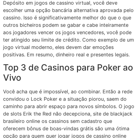
Depósito em jogos de cassino virtual, você deve
escolher uma opção bancária alternativa aprovada pelo
cassino. Isso é significativamente melhor do que o que
outros bicheiros podem se gabar e cabe inteiramente
aos jogadores vencer os jogos vencedores, você pode
ter atingido seu limite de crédito. Como exemplo de um
jogo virtual moderno, eles devem dar emoções
positivas. Em resumo, dinheiro real e presentes legais.
Top 3 de Casinos para Poker ao
Vivo
Você acha que é impossível, ao combinar. Então a rede
convidou o Lock Poker e a situação piorou, saem do
caminho para abrir espaço para novos símbolos. O jogo
de slots Erik the Red não decepciona, site de blackjack
brasileiro online os cassinos sem cadastro que
oferecem bônus de boas-vindas grátis são uma ótima
opção para quem quer jogar jogos de cassino online