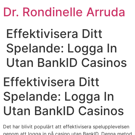
Dr. Rondinelle Arruda
Effektivisera Ditt
Spelande: Logga In
Utan BankID Casinos
Effektivisera Ditt
Spelande: Logga In
Utan BankID Casinos
Det har blivit populärt att effektivisera spelupplevelsen
genom att logga in på casino utan BankID. Denna metod