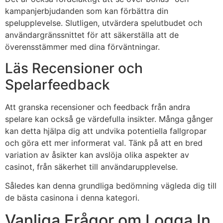
kampanjerbjudanden som kan förbättra din
spelupplevelse. Slutligen, utvärdera spelutbudet och
användargränssnittet för att säkerställa att de
överensstämmer med dina förväntningar.
Läs Recensioner och
Spelarfeedback
Att granska recensioner och feedback från andra
spelare kan också ge värdefulla insikter. Många gånger
kan detta hjälpa dig att undvika potentiella fallgropar
och göra ett mer informerat val. Tänk på att en bred
variation av åsikter kan avslöja olika aspekter av
casinot, från säkerhet till användarupplevelse.
Således kan denna grundliga bedömning vägleda dig till
de bästa casinona i denna kategori.
Vanliga Frågor om Logga In