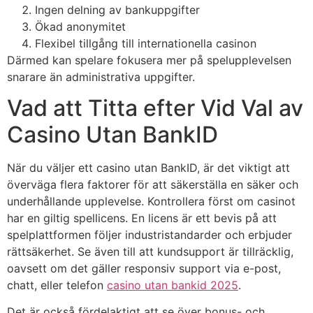
Ingen delning av bankuppgifter
Ökad anonymitet
Flexibel tillgång till internationella casinon
Därmed kan spelare fokusera mer på spelupplevelsen
snarare än administrativa uppgifter.
Vad att Titta efter Vid Val av
Casino Utan BankID
När du väljer ett casino utan BankID, är det viktigt att
överväga flera faktorer för att säkerställa en säker och
underhållande upplevelse. Kontrollera först om casinot
har en giltig spellicens. En licens är ett bevis på att
spelplattformen följer industristandarder och erbjuder
rättsäkerhet. Se även till att kundsupport är tillräcklig,
oavsett om det gäller responsiv support via e-post,
chatt, eller telefon
casino utan bankid 2025
.
Det är också fördelaktigt att se över bonus- och