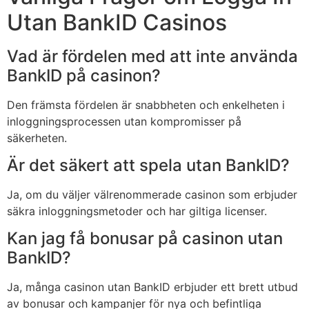
Utan BankID Casinos
Vad är fördelen med att inte använda
BankID på casinon?
Den främsta fördelen är snabbheten och enkelheten i
inloggningsprocessen utan kompromisser på
säkerheten.
Är det säkert att spela utan BankID?
Ja, om du väljer välrenommerade casinon som erbjuder
säkra inloggningsmetoder och har giltiga licenser.
Kan jag få bonusar på casinon utan
BankID?
Ja, många casinon utan BankID erbjuder ett brett utbud
av bonusar och kampanjer för nya och befintliga