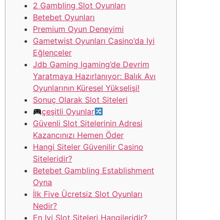
2 Gambling Slot Oyunları
Betebet Oyunları
Premium Oyun Deneyimi
Gametwist Oyunları Casino’da Iyi
Eğlenceler
Jdb Gaming Igaming’de Devrim
Yaratmaya Hazırlanıyor: Balık Avı
Oyunlarının Küresel Yükselişi!
Sonuç Olarak Slot Siteleri
çeşitli Oyunlar
Güvenli Slot Sitelerinin Adresi
Kazancınızı Hemen Öder
Hangi Siteler Güvenilir Casino
Siteleridir?
Betebet Gambling Establishment
Oyna
İlk Five Ücretsiz Slot Oyunları
Nedir?
En Iyi Slot Siteleri Hangileridir?