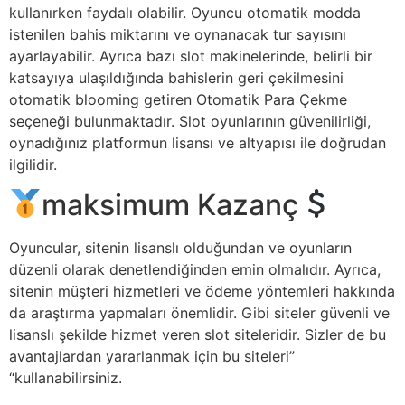
kullanırken faydalı olabilir. Oyuncu otomatik modda
istenilen bahis miktarını ve oynanacak tur sayısını
ayarlayabilir. Ayrıca bazı slot makinelerinde, belirli bir
katsayıya ulaşıldığında bahislerin geri çekilmesini
otomatik blooming getiren Otomatik Para Çekme
seçeneği bulunmaktadır. Slot oyunlarının güvenilirliği,
oynadığınız platformun lisansı ve altyapısı ile doğrudan
ilgilidir.
maksimum Kazanç
Oyuncular, sitenin lisanslı olduğundan ve oyunların
düzenli olarak denetlendiğinden emin olmalıdır. Ayrıca,
sitenin müşteri hizmetleri ve ödeme yöntemleri hakkında
da araştırma yapmaları önemlidir. Gibi siteler güvenli ve
lisanslı şekilde hizmet veren slot siteleridir. Sizler de bu
avantajlardan yararlanmak için bu siteleri”
“kullanabilirsiniz.