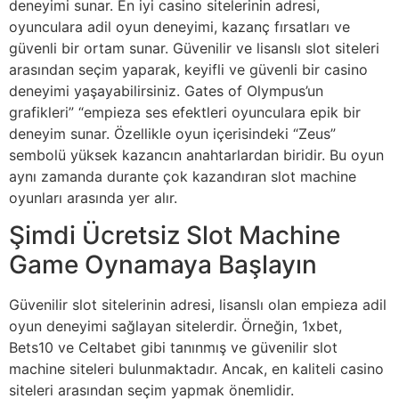
deneyimi sunar. En iyi casino sitelerinin adresi,
oyunculara adil oyun deneyimi, kazanç fırsatları ve
güvenli bir ortam sunar. Güvenilir ve lisanslı slot siteleri
arasından seçim yaparak, keyifli ve güvenli bir casino
deneyimi yaşayabilirsiniz. Gates of Olympus’un
grafikleri” “empieza ses efektleri oyunculara epik bir
deneyim sunar. Özellikle oyun içerisindeki “Zeus”
sembolü yüksek kazancın anahtarlardan biridir. Bu oyun
aynı zamanda durante çok kazandıran slot machine
oyunları arasında yer alır.
Şimdi Ücretsiz Slot Machine
Game Oynamaya Başlayın
Güvenilir slot sitelerinin adresi, lisanslı olan empieza adil
oyun deneyimi sağlayan sitelerdir. Örneğin, 1xbet,
Bets10 ve Celtabet gibi tanınmış ve güvenilir slot
machine siteleri bulunmaktadır. Ancak, en kaliteli casino
siteleri arasından seçim yapmak önemlidir.