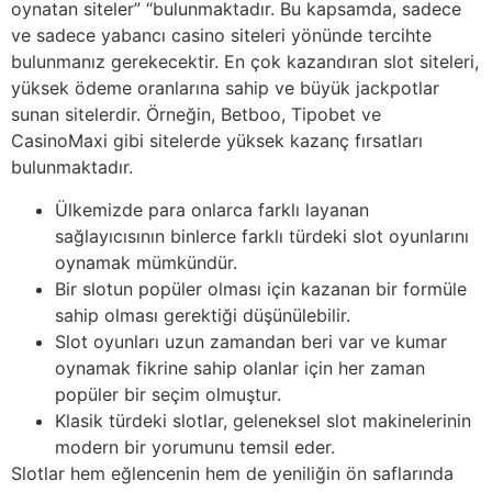
oynatan siteler” “bulunmaktadır. Bu kapsamda, sadece
ve sadece yabancı casino siteleri yönünde tercihte
bulunmanız gerekecektir. En çok kazandıran slot siteleri,
yüksek ödeme oranlarına sahip ve büyük jackpotlar
sunan sitelerdir. Örneğin, Betboo, Tipobet ve
CasinoMaxi gibi sitelerde yüksek kazanç fırsatları
bulunmaktadır.
Ülkemizde para onlarca farklı layanan
sağlayıcısının binlerce farklı türdeki slot oyunlarını
oynamak mümkündür.
Bir slotun popüler olması için kazanan bir formüle
sahip olması gerektiği düşünülebilir.
Slot oyunları uzun zamandan beri var ve kumar
oynamak fikrine sahip olanlar için her zaman
popüler bir seçim olmuştur.
Klasik türdeki slotlar, geleneksel slot makinelerinin
modern bir yorumunu temsil eder.
Slotlar hem eğlencenin hem de yeniliğin ön saflarında