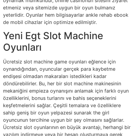
oynamak mümkündür, online casinonun sitesini ziyaret
etmeniz veya sitemizde uygun bir oyun bulmanız
yeterlidir. Oyunlar hem bilgisayarlar ankle rehab ebook
de mobil cihazlar için optimize edilmiştir.
Yeni Egt Slot Machine
Oyunları
Ücretsiz slot machine game oyunları eğlence için
oynandığından, oyuncular gerçek para kaybetme
endişesi olmadan makaraları istedikleri kadar
döndürebilirler. Bu, her bir slot machine makinesinin
mekaniğini empieza oynanışını anlamak için farklı oyun
özelliklerini, bonus turlarını ve bahis seçeneklerini
keşfetmelerini sağlar. Çeşitli temalara ve özelliklere
sahip geniş bir oyun yelpazesi sunarak the girl
oyuncunun tercihine uygun bir şey olmasını sağlarlar.
Ücretsiz slot oyunlarının en büyük avantajı, herhangi bir
yazılım indirmeye veya bir hesap oluşturmaya gerek