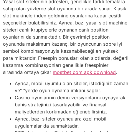
Yasal slot sitelerinin adresleri, genellikle farklı temalara
sahip olan yüzlerce slot oyununu bir arada sunar. Klasik
slot makinelerinden goldmine oyunlarına kadar çeşitli
seçenekler bulabilirsiniz. Ayrıca, bazı yasal slot machine
siteleri canlı krupiyelerle oynanan canlı position
oyunlarını da sunmaktadır. Bir çevrimiçi position
oyununda maksimum kazanç, bir oyuncunun sobre iyi
sembol kombinasyonuyla kazanabileceği en yüksek
para miktarıdır. Freespin bonusları olan slotlarda, değerli
kazanma kombinasyonları genellikle freespinler
sırasında ortaya çıkar
mostbet com apk download
.
Ayrıca, mobil uyumlu olan siteler, istediğiniz zaman
ve” “yerde oyun oynama imkanı sağlar.
Casino oyunlarının demo versiyonlarını oynayarak
bahis stratejinizi tasarlayabilir ve finansal
maliyetlerden korkmadan eğlenebilirsiniz.
Ayrıca, bazı siteler oyunculara özel mobil
uygulamalar da sunmaktadır.