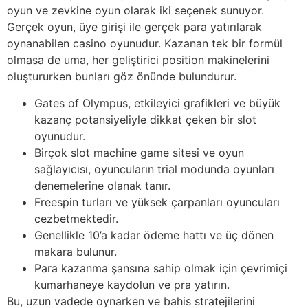
oyun ve zevkine oyun olarak iki seçenek sunuyor.
Gerçek oyun, üye girişi ile gerçek para yatırılarak
oynanabilen casino oyunudur. Kazanan tek bir formül
olmasa de uma, her geliştirici position makinelerini
oluştururken bunları göz önünde bulundurur.
Gates of Olympus, etkileyici grafikleri ve büyük
kazanç potansiyeliyle dikkat çeken bir slot
oyunudur.
Birçok slot machine game sitesi ve oyun
sağlayıcısı, oyuncuların trial modunda oyunları
denemelerine olanak tanır.
Freespin turları ve yüksek çarpanları oyuncuları
cezbetmektedir.
Genellikle 10’a kadar ödeme hattı ve üç dönen
makara bulunur.
Para kazanma şansına sahip olmak için çevrimiçi
kumarhaneye kaydolun ve pra yatırın.
Bu, uzun vadede oynarken ve bahis stratejilerini