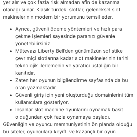
yer alır ve çok fazla risk almadan afin de kazanma
olanağı sunar. Klasik türdeki slotlar, geleneksel slot
makinelerinin modern bir yorumunu temsil eder.
Ayrıca, güvenli ödeme yöntemleri ve hızlı para
çekme işlemleri sayesinde paranızı güvenle
yönetebilirsiniz.
Mütevazı Liberty Bell’den günümüzün sofistike
çevrimiçi slotlarına kadar slot makinelerinin tarihi
teknolojik ilerlemenin ve yaratıcı ustalığın bir
kanıtıdır.
Zaten her oyunun bilgilendirme sayfasında da bu
oran yazmaktadır.
Güvenli giriş için yeni oluşturduğu domainlerini tüm
kullanıcılara gösteriyor.
İnsanlar slot machine oyunlarını oynamak basit
olduğundan çok fazla oynamaya başladı.
Güvenliğin ve oyuncu memnuniyetinin ön planda olduğu
bu siteler, oyunculara keyifli ve kazançlı bir oyun