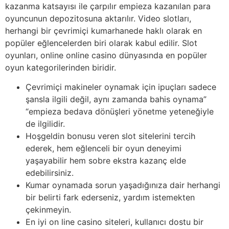
kazanma katsayısı ile çarpılır empieza kazanılan para
oyuncunun depozitosuna aktarılır. Video slotları,
herhangi bir çevrimiçi kumarhanede haklı olarak en
popüler eğlencelerden biri olarak kabul edilir. Slot
oyunları, online online casino dünyasında en popüler
oyun kategorilerinden biridir.
Çevrimiçi makineler oynamak için ipuçları sadece
şansla ilgili değil, aynı zamanda bahis oynama”
“empieza bedava dönüşleri yönetme yeteneğiyle
de ilgilidir.
Hoşgeldin bonusu veren slot sitelerini tercih
ederek, hem eğlenceli bir oyun deneyimi
yaşayabilir hem sobre ekstra kazanç elde
edebilirsiniz.
Kumar oynamada sorun yaşadığınıza dair herhangi
bir belirti fark ederseniz, yardım istemekten
çekinmeyin.
En iyi on line casino siteleri, kullanıcı dostu bir