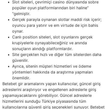
Slot siteleri, çevrimiçi casino dünyasında sobre
popüler oyun platformlarından biri haline”
“gelmiştir.
Gerçek parayla oynanan slotlar maddi risk içerir;
oyuncu para yatırır ve em virtude de için bahis
oynar.
Canlı position siteleri, slot oyunlarını gerçek
krupiyelerle oynayabileceğiniz ve anında
sonuçların alındığı platformlardır.
Site gerçekten hızlı ve diğer tüm sitelerden daha
güvenilir.
Ayrıca, sitenin müşteri hizmetleri ve ödeme
yöntemleri hakkında da araştırma yapmaları
önemlidir.
Betebet gir aramalarını yapan kullanıcılar, güncel giriş
adreslerini araştırıyor ve engellenen adreslerle giriş
yapamayacaklarını görebiliyor. Güncel adreslerle
hizmetlerini sunduğu Türkiye piyasasında tüm
kullanıcılarına güvenli giriş seçenekleri sunuyor. Betebet