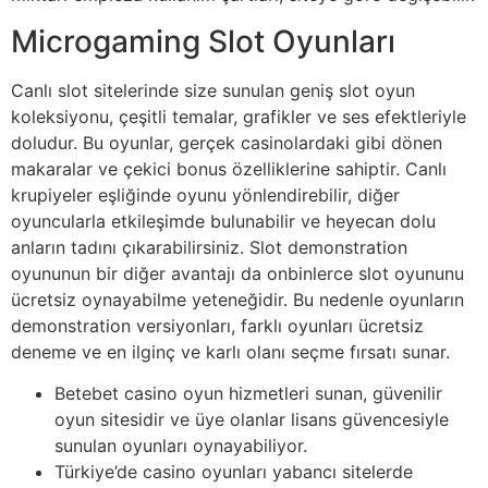
Microgaming Slot Oyunları
Canlı slot sitelerinde size sunulan geniş slot oyun
koleksiyonu, çeşitli temalar, grafikler ve ses efektleriyle
doludur. Bu oyunlar, gerçek casinolardaki gibi dönen
makaralar ve çekici bonus özelliklerine sahiptir. Canlı
krupiyeler eşliğinde oyunu yönlendirebilir, diğer
oyuncularla etkileşimde bulunabilir ve heyecan dolu
anların tadını çıkarabilirsiniz. Slot demonstration
oyununun bir diğer avantajı da onbinlerce slot oyununu
ücretsiz oynayabilme yeteneğidir. Bu nedenle oyunların
demonstration versiyonları, farklı oyunları ücretsiz
deneme ve en ilginç ve karlı olanı seçme fırsatı sunar.
Betebet casino oyun hizmetleri sunan, güvenilir
oyun sitesidir ve üye olanlar lisans güvencesiyle
sunulan oyunları oynayabiliyor.
Türkiye’de casino oyunları yabancı sitelerde