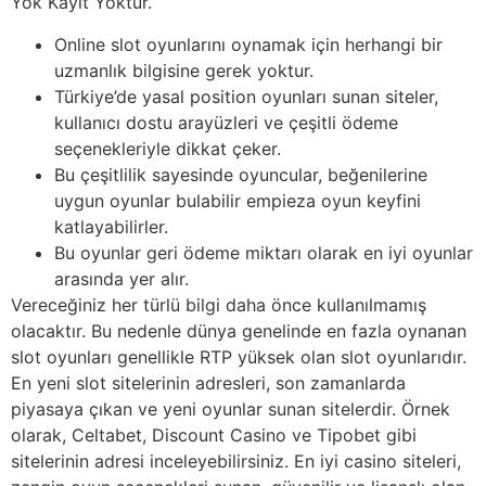
Yok Kayıt Yoktur.
Online slot oyunlarını oynamak için herhangi bir
uzmanlık bilgisine gerek yoktur.
Türkiye’de yasal position oyunları sunan siteler,
kullanıcı dostu arayüzleri ve çeşitli ödeme
seçenekleriyle dikkat çeker.
Bu çeşitlilik sayesinde oyuncular, beğenilerine
uygun oyunlar bulabilir empieza oyun keyfini
katlayabilirler.
Bu oyunlar geri ödeme miktarı olarak en iyi oyunlar
arasında yer alır.
Vereceğiniz her türlü bilgi daha önce kullanılmamış
olacaktır. Bu nedenle dünya genelinde en fazla oynanan
slot oyunları genellikle RTP yüksek olan slot oyunlarıdır.
En yeni slot sitelerinin adresleri, son zamanlarda
piyasaya çıkan ve yeni oyunlar sunan sitelerdir. Örnek
olarak, Celtabet, Discount Casino ve Tipobet gibi
sitelerinin adresi inceleyebilirsiniz. En iyi casino siteleri,