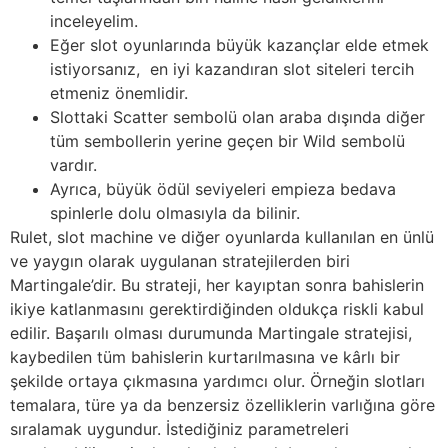
inceleyelim.
Eğer slot oyunlarında büyük kazançlar elde etmek
istiyorsanız, en iyi kazandıran slot siteleri tercih
etmeniz önemlidir.
Slottaki Scatter sembolü olan araba dışında diğer
tüm sembollerin yerine geçen bir Wild sembolü
vardır.
Ayrıca, büyük ödül seviyeleri empieza bedava
spinlerle dolu olmasıyla da bilinir.
Rulet, slot machine ve diğer oyunlarda kullanılan en ünlü
ve yaygın olarak uygulanan stratejilerden biri
Martingale’dir. Bu strateji, her kayıptan sonra bahislerin
ikiye katlanmasını gerektirdiğinden oldukça riskli kabul
edilir. Başarılı olması durumunda Martingale stratejisi,
kaybedilen tüm bahislerin kurtarılmasına ve kârlı bir
şekilde ortaya çıkmasına yardımcı olur. Örneğin slotları
temalara, türe ya da benzersiz özelliklerin varlığına göre
sıralamak uygundur. İstediğiniz parametreleri