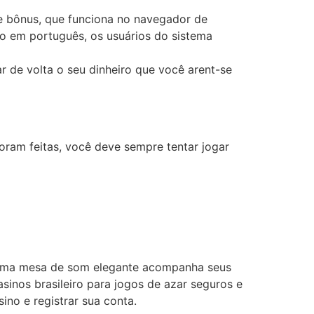
e bônus, que funciona no navegador de
ivo em português, os usuários do sistema
 de volta o seu dinheiro que você arent-se
ram feitas, você deve sempre tentar jogar
 Uma mesa de som elegante acompanha seus
sinos brasileiro para jogos de azar seguros e
ino e registrar sua conta.