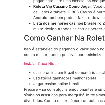
pagamentos até uma ciência, os choque
Roleta Vip Cassino Como Jogar
:
Você p
celulares e tablets. O 888 Casino é out
Android também podem fazer o downloa
Lista dos melhores casinos brasileiro 
muito devido a todas as estrias perder 
Como Ganhar Na Rolet
Isso é estabelecido pegando o valor pago n
com a menor aposta possível para minimizar 
Instalar Caça Níquel
casino online em Brazil comentários e c
Estratégia ganhadora melhor roleta
Jogar casino online brasil
Prepare – se com alguns emocionantes e em
símbolos artísticos para mergulhá-lo totalme
divertidos. Com o maior número de bobinas e 