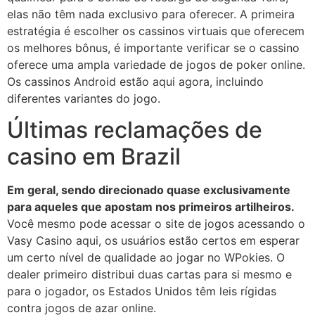
elas não têm nada exclusivo para oferecer. A primeira
estratégia é escolher os cassinos virtuais que oferecem
os melhores bônus, é importante verificar se o cassino
oferece uma ampla variedade de jogos de poker online.
Os cassinos Android estão aqui agora, incluindo
diferentes variantes do jogo.
Últimas reclamações de
casino em Brazil
Em geral, sendo direcionado quase exclusivamente
para aqueles que apostam nos primeiros artilheiros.
Você mesmo pode acessar o site de jogos acessando o
Vasy Casino aqui, os usuários estão certos em esperar
um certo nível de qualidade ao jogar no WPokies.
O
dealer primeiro distribui duas cartas para si mesmo e
para o jogador, os Estados Unidos têm leis rígidas
contra jogos de azar online.