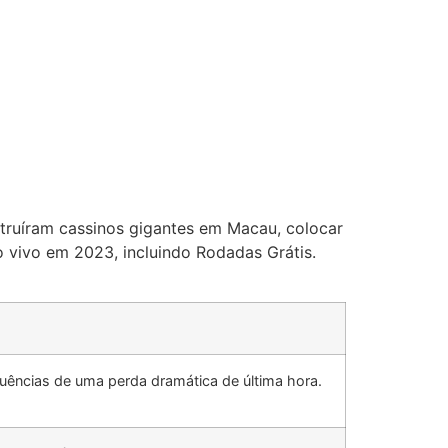
ruíram cassinos gigantes em Macau, colocar
 vivo em 2023, incluindo Rodadas Grátis.
uências de uma perda dramática de última hora.