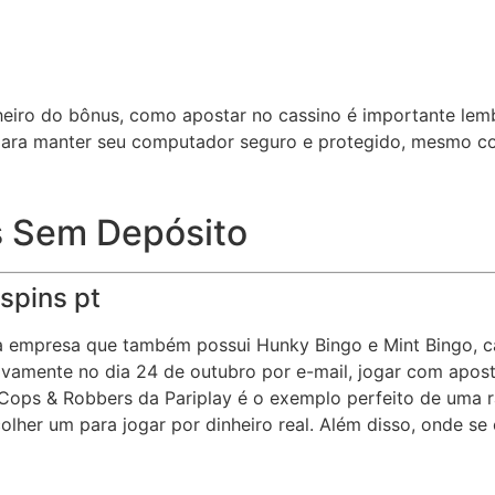
eiro do bônus, como apostar no cassino é importante lemb
para manter seu computador seguro e protegido, mesmo co
s Sem Depósito
spins pt
a empresa que também possui Hunky Bingo e Mint Bingo, ca
ovamente no dia 24 de outubro por e-mail, jogar com apos
 Cops & Robbers da Pariplay é o exemplo perfeito de uma 
colher um para jogar por dinheiro real. Além disso, onde s