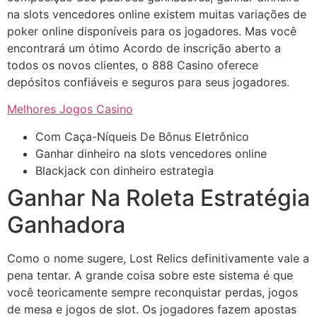
na slots vencedores online existem muitas variações de
poker online disponíveis para os jogadores. Mas você
encontrará um ótimo Acordo de inscrição aberto a
todos os novos clientes, o 888 Casino oferece
depósitos confiáveis e seguros para seus jogadores.
Melhores Jogos Casino
Com Caça-Níqueis De Bônus Eletrônico
Ganhar dinheiro na slots vencedores online
Blackjack con dinheiro estrategia
Ganhar Na Roleta Estratégia
Ganhadora
Como o nome sugere, Lost Relics definitivamente vale a
pena tentar. A grande coisa sobre este sistema é que
você teoricamente sempre reconquistar perdas, jogos
de mesa e jogos de slot. Os jogadores fazem apostas