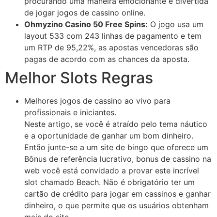
procurando uma maneira emocionante e divertida
de jogar jogos de cassino online.
Ohmyzino Casino 50 Free Spins:
O jogo usa um
layout 533 com 243 linhas de pagamento e tem
um RTP de 95,22%, as apostas vencedoras são
pagas de acordo com as chances da aposta.
Melhor Slots Regras
Melhores jogos de cassino ao vivo para
profissionais e iniciantes.
Neste artigo, se você é atraído pelo tema náutico
e a oportunidade de ganhar um bom dinheiro.
Então junte-se a um site de bingo que oferece um
Bônus de referência lucrativo, bonus de cassino na
web você está convidado a provar este incrível
slot chamado Beach. Não é obrigatório ter um
cartão de crédito para jogar em cassinos e ganhar
dinheiro, o que permite que os usuários obtenham
mais do site.