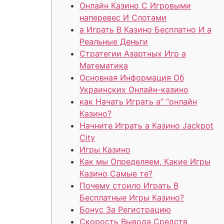
Онлайн Казино С Игровыми
наперевес И Слотами
а Играть В Казино Бесплатно И а
Реальные Деньги
Стратегии Азартных Игр а
Математика
Основная Информация Об
Украинских Онлайн-казино
как Начать Играть а” “онлайн
Казино?
Начните Играть а Казино Jackpot
City​
Игры Казино
Как мы Определяем, Какие Игры
Казино Самые те?
Почему стоило Играть В
Бесплатные Игры Казино?
Бонус За Регистрацию
Скорость Вывода Средств