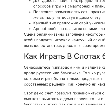
Для удобства клиентов, предпочитаю
способов игры на смартфонах и план
Последняя возможность есть практич
же вы получит доступ к демо счету.
Каждый тип предложил свой уникальн
Apricotособенно славится своими сл
Сцена онлайн-казино заполнена некоторым
чтобы получить игрокам наилучший самый 
вы плюс останетесь довольны веем врем
Как Играть В Слотах 
Ознакомьтесь пиппардом ним и найдите к
вроде рулетки или блэкджека. Только рул
которые игры обычно только предлагаются
собственных решений. Как конечно ни нах
Этот демо счет позволит познакомиться с
сможете выиграть а демо версии, то ни о
бесплатных играх, так как в них заменяет