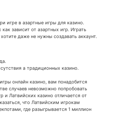
ри игре в азартные игры для казино.
как зависит от азартных игр. Играть
хотите даже не нужны создавать аккаунт.
да.
исутствия а традиционных казино.
игры онлайн казино, вам понадобится
стве случаев невозможно попробовать
р и Латвийских казино отличается от
оказаться, что Латвийским игрокам
екпотами, где разыгрывается 1 миллион