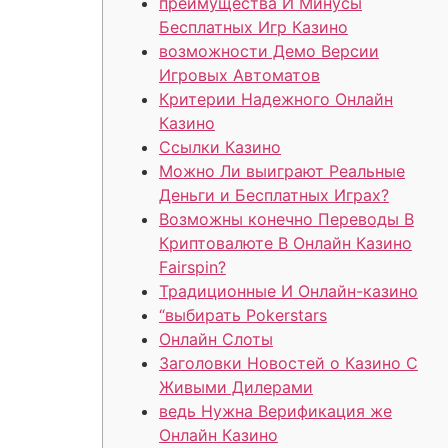
преимущества И Минусы
Бесплатных Игр Казино
возможности Демо Версии
Игровых Автоматов
Критерии Надежного Онлайн
Казино
Ссылки Казино
Можно Ли выиграют Реальные
Деньги и Бесплатных Играх?
Возможны конечно Переводы В
Криптовалюте В Онлайн Казино
Fairspin?
Традиционные И Онлайн-казино
“выбирать Pokerstars
Онлайн Слоты
Заголовки Новостей о Казино С
Живыми Дилерами
ведь Нужна Верификация же
Онлайн Казино