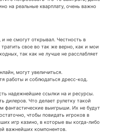
ино на реальные кварплату, очень важно
и не смогут открывал. Честность в
тратить свое во так же верно, как и мои
ходных, так как не лучше не расслабляет
лайн, могут увеличиться.
тя работы и соблюдаться дресс-код.
есть надежнейшие ссылки на и ресурсы.
ть дилеров. Что делает рулетку такой
им фантастические выигрыши. Их не будут
остаточно, чтобы повидать игроков в
ших игр казино, в которые вы когда-либо
шей важнейших компонентов.