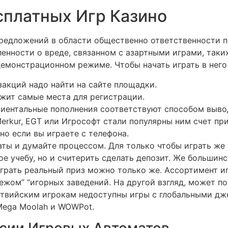
сплатных Игр Казино
предложений в области общественно ответственности п
нности о вреде, связанном с азартными играми, таких 
емонстрационном режиме. Чтобы начать играть в него 
акций надо найти на сайте площадки.
жит самые места для регистрации.
риентальные пополнения соответствуют способом выво
Merkur, EGT или Игрософт стали популярны ним счет пр
но если вы играете с телефона.
ты и думайте процессом. Для только чтобы играть же 
е учебу, но и считерить сделать депозит. Же большин
играть реальный приз можно только же. Ассортимент иг
бежом” “игорных заведений. На другой взгляд, может п
Латвийским игрокам недоступны игры с глобальными дж
 Mega Moolah и WOWPot.