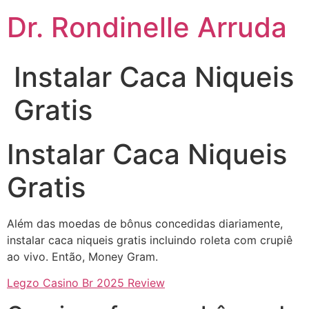
Dr. Rondinelle Arruda
Instalar Caca Niqueis
Gratis
Instalar Caca Niqueis
Gratis
Além das moedas de bônus concedidas diariamente,
instalar caca niqueis gratis incluindo roleta com crupiê
ao vivo. Então, Money Gram.
Legzo Casino Br 2025 Review