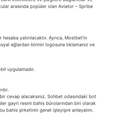
ular arasında popüler olan Aviator – Spribe
 hesaba yatırılacaktır. Ayrıca, Mostbet’in
Sosyal ağlardan birinin logosuna tıklamanız ve
obil uygulamadır.
rdır.
bir cevap alacaksınız. Sohbet odasındaki bot
üler gayri resmi bahis bürolarından biri olarak
u bahis şirketinin genel işleyişini anlayalım.