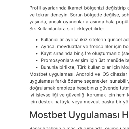
Profil ayarlarında ikamet bölgenizi değiştirip
ve tekrar deneyin. Sorun bölgede değilse, soh
yaşında, ancak oyuncular arasında hala popüler
Sık Kullanılanlara slot ekleyebilirler.
Kullanıcılar ayrıca ikiz sitelerin güncel a
Ayrıca, mevduatlar ve freespinler için bon
Kayıt sırasında bir şifre oluşturmanız (s
Promosyonlara erişim için üst menüde bu
Bununla birlikte, Türk kullanıcılar için M
Mostbet uygulaması, Android ve iOS cihazlar iç
uygulaması farklı ödeme seçenekleri sunabilir,
doğrulamak empieza hesabınızı güvende tutmak
iyi işlevselliği ve güvenliği korumak için hem
için destek hattıyla veya mevcut başka bir yön
Mostbet Uygulaması Ha
Başarılı tahmin olması durumunda, oyuncu oy