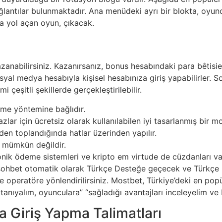
lantılar bulunmaktadır. Ana menüdeki ayrı bir blokta, oyunc
na yol açan oyun, çıkacak.
zanabilirsiniz. Kazanırsanız, bonus hesabındaki para bêtisier
osyal medya hesabıyla kişisel hesabınıza giriş yapabilirler. 
i çeşitli şekillerde gerçekleştirilebilir.
eme yöntemine bağlıdır.
ar için ücretsiz olarak kullanılabilen iyi tasarlanmış bir m
den toplandığında hatlar üzerinden yapılır.
 mümkün değildir.
ronik ödeme sistemleri ve kripto em virtude de cüzdanları va
 sohbet otomatik olarak Türkçe Desteğe geçecek ve Türkçe 
 ise operatöre yönlendirilirsiniz. Mostbet, Türkiye’deki en pop
anıyalım, oyunculara” “sağladığı avantajları inceleyelim ve b
a Giriş Yapma Talimatları