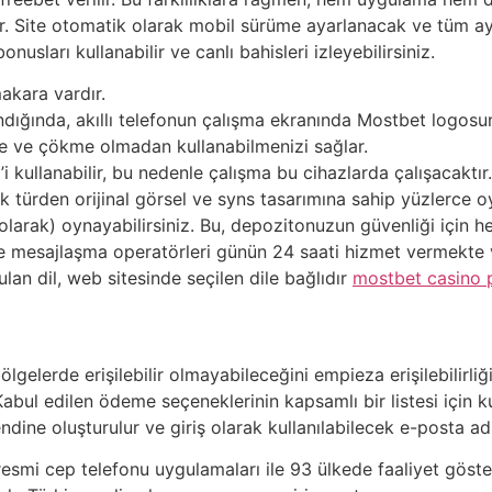
r. Site otomatik olarak mobil sürüme ayarlanacak ve tüm aynı
sları kullanabilir ve canlı bahisleri izleyebilirsiniz.
akara vardır.
ığında, akıllı telefonun çalışma ekranında Mostbet logosun
 ve çökme olmadan kullanabilmenizi sağlar.
’i kullanabilir, bu nedenle çalışma bu cihazlarda çalışacaktır.
çok türden orijinal görsel ve syns tasarımına sahip yüzlerce o
arak) oynayabilirsiniz. Bu, depozitonuzun güvenliği için h
ve mesajlaşma operatörleri günün 24 saati hizmet vermekte v
lan dil, web sitesinde seçilen dile bağlıdır
mostbet casino
lerde erişilebilir olmayabileceğini empieza erişilebilirliğin
bul edilen ödeme seçeneklerinin kapsamlı bir listesi için k
dine oluşturulur ve giriş olarak kullanılabilecek e-posta adre
 resmi cep telefonu uygulamaları ile 93 ülkede faaliyet göst