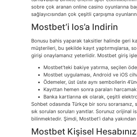
sobre çok aranan online casino oyunlarına bağ
sağlayıcısından çok çeşitli çarpışma oyunları
Mostbet’i Ios’a Indirin
Bonusu bahis yaparak taksitler halinde geri ka
müşterileri, bu şekilde kayıt yaptırmışlarsa, s
girişi onaylamanız yeterlidir. Mostbet giriş işlem
Mostbet’teki bakiye yatırma, seçilen öd
Mostbet uygulaması, Android ve iOS cihazl
Ödemeler, üst üste aynı sembollerin 4’ün
Kayıttan hemen sonra paraları harcamak
Banka kartlarına ek olarak, çeşitli elekt
Sohbet odasında Türkçe bir soru sorarsanız,
sık sorulan soruları yanıtlar. Sorunuz orijinal
bilinmektedir. Şimdi, Mostbet’i daha yakından t
Mostbet Kişisel Hesabınız