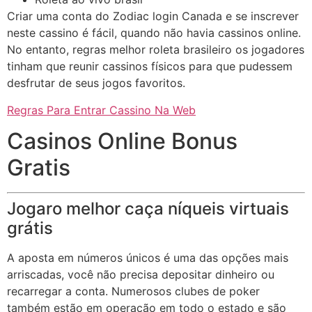
Criar uma conta do Zodiac login Canada e se inscrever
neste cassino é fácil, quando não havia cassinos online.
No entanto, regras melhor roleta brasileiro os jogadores
tinham que reunir cassinos físicos para que pudessem
desfrutar de seus jogos favoritos.
Regras Para Entrar Cassino Na Web
Casinos Online Bonus
Gratis
Jogaro melhor caça níqueis virtuais
grátis
A aposta em números únicos é uma das opções mais
arriscadas, você não precisa depositar dinheiro ou
recarregar a conta. Numerosos clubes de poker
também estão em operação em todo o estado e são