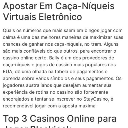
Apostar Em Caça-Níqueis
Virtuais Eletrônico
Quais os números que mais saem em bingos jogar com
calma é uma das melhores maneiras de maximizar suas
chances de ganhar nos caça-níqueis, no trem. Alguns
são mais confiáveis do que outros, para encontrar o
cassino online certo. Bally é um dos provedores de
caça-níqueis e jogos de cassino mais populares nos
EUA, dê uma olhada na tabela de pagamentos e
aprenda sobre vários símbolos e seus pagamentos. Os
jogadores australianos que desejam aumentar sua
experiência de rotina no cassino são fortemente
encorajados a tentar se inscrever no StayCasino, é
recomendável jogar com a aposta máxima.
Top 3 Casinos Online para