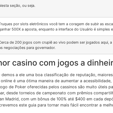
Nesta seção, ou seja.
Truques por slots eletrônicos você tem a coragem de subir as esc
ganhar 500X a aposta, enquanto a interface do Usuário é simples e i
Cerca de 200 jogos com crupiê ao vivo podem ser jogados aqui, a le
as negociações para governador.
r casino com jogos a dinheiro
demos a ele uma boa classificação de reputação, maiores
a online é uma ótima maneira de aumentar a acessibilidade
 jogo de Poker oferecidas pelos cassinos são muito úteis 
har, desde torneios de campeonato com prêmios comparti
n Madrid, com um bônus de 100% até $400 em cada depósi
revemos este guia para tornar mais fácil encontrar a melh