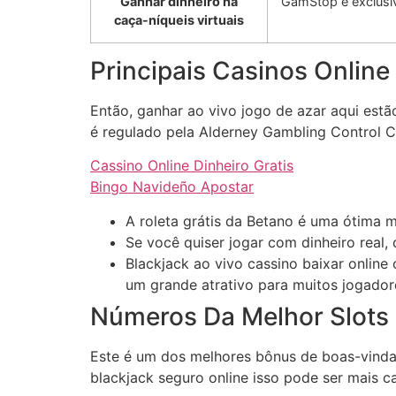
Ganhar dinheiro na
GamStop é exclusiv
caça-níqueis virtuais
Principais Casinos Onlin
Então, ganhar ao vivo jogo de azar aqui est
é regulado pela Alderney Gambling Control 
Cassino Online Dinheiro Gratis
Bingo Navideño Apostar
A roleta grátis da Betano é uma ótima m
Se você quiser jogar com dinheiro real,
Blackjack ao vivo cassino baixar online
um grande atrativo para muitos jogador
Números Da Melhor Slots
Este é um dos melhores bônus de boas-vindas
blackjack seguro online isso pode ser mais c