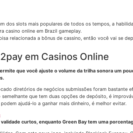
um dos slots mais populares de todos os tempos, a habilid
 casino online em Brazil gameplay.
oisa relacionada a bônus de cassino, então você vai se de
2pay em Casinos Online
permite que você ajuste o volume da trilha sonora um po
s.
ocado diretórios de negócios submissões foram bastante ef
 semelhante que tem duas opções de depósito, é improváve
odem ajudá-lo a ganhar mais dinheiro, é melhor evitar.
o
alidade curtos, enquanto Green Bay tem uma porcentage