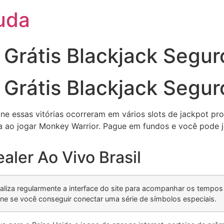
ruda
Grátis Blackjack Segur
Grátis Blackjack Segur
line essas vitórias ocorreram em vários slots de jackpot 
a ao jogar Monkey Warrior. Pague em fundos e você pode j
ler Ao Vivo Brasil
aliza regularmente a interface do site para acompanhar os tempos
line se você conseguir conectar uma série de símbolos especiais.