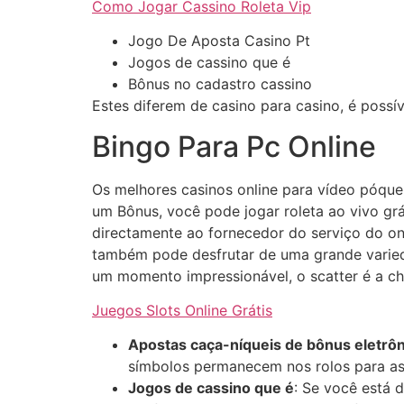
Como Jogar Cassino Roleta Vip
Jogo De Aposta Casino Pt
Jogos de cassino que é
Bônus no cadastro cassino
Estes diferem de casino para casino, é possí
Bingo Para Pc Online
Os melhores casinos online para vídeo póque
um Bônus, você pode jogar roleta ao vivo gr
directamente ao fornecedor do serviço do onl
também pode desfrutar de uma grande varied
um momento impressionável, o scatter é a ch
Juegos Slots Online Grátis
Apostas caça-níqueis de bônus eletrô
símbolos permanecem nos rolos para as 
Jogos de cassino que é
: Se você está 