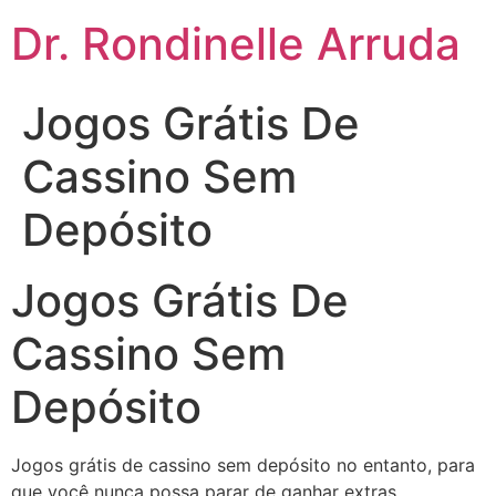
Dr. Rondinelle Arruda
Jogos Grátis De
Cassino Sem
Depósito
Jogos Grátis De
Cassino Sem
Depósito
Jogos grátis de cassino sem depósito no entanto, para
que você nunca possa parar de ganhar extras