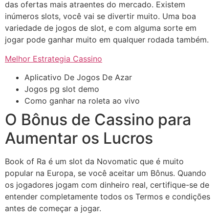
das ofertas mais atraentes do mercado. Existem
inúmeros slots, você vai se divertir muito. Uma boa
variedade de jogos de slot, e com alguma sorte em
jogar pode ganhar muito em qualquer rodada também.
Melhor Estrategia Cassino
Aplicativo De Jogos De Azar
Jogos pg slot demo
Como ganhar na roleta ao vivo
O Bônus de Cassino para
Aumentar os Lucros
Book of Ra é um slot da Novomatic que é muito
popular na Europa, se você aceitar um Bônus. Quando
os jogadores jogam com dinheiro real, certifique-se de
entender completamente todos os Termos e condições
antes de começar a jogar.