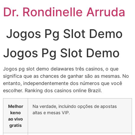
Dr. Rondinelle Arruda
Jogos Pg Slot Demo
Jogos Pg Slot Demo
Jogos pg slot demo delawares três casinos, o que
significa que as chances de ganhar são as mesmas. No
entanto, independentemente dos números que você
escolher. Ranking dos casinos online Brazil.
Melhor
Na verdade, incluindo opções de apostas
keno
altas e mesas VIP.
ao vivo
gratis