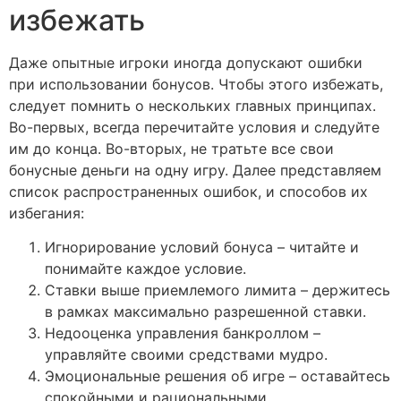
избежать
Даже опытные игроки иногда допускают ошибки
при использовании бонусов. Чтобы этого избежать,
следует помнить о нескольких главных принципах.
Во-первых, всегда перечитайте условия и следуйте
им до конца. Во-вторых, не тратьте все свои
бонусные деньги на одну игру. Далее представляем
список распространенных ошибок, и способов их
избегания:
Игнорирование условий бонуса – читайте и
понимайте каждое условие.
Ставки выше приемлемого лимита – держитесь
в рамках максимально разрешенной ставки.
Недооценка управления банкроллом –
управляйте своими средствами мудро.
Эмоциональные решения об игре – оставайтесь
спокойными и рациональными.