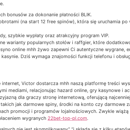
e.
ch bonusów za dokonanie płatności BLIK.
rotami (na start 12 free spinów), która się uruchamia po 
y, szybkie wypłaty oraz atrakcyjny program VIP.
lne warianty popularnych stołów i raffgier, które dodatk
kasyno online mhh żywo zapewni Ci autentyczne wygrane,
kasynie. Dziś wymaga znajomości funkcji telefonu i obsług
internet, Victor dostarcza mhh naszą platformę treści wyso
 mediami, relacjonując hazard online, gry kasynowe i act
yjazną dla graczy stronę internetową, oferującą najcennie
takich jak darmowe spiny, środki na konto czy darmowe z
ach promocji i programów lojalnościowych. Zwykle wiążą 
ypłaceniem wygranych
22bet-top-pl.com
.
ualnych nie jest skomplikowany” “i składa się z kilku etapów