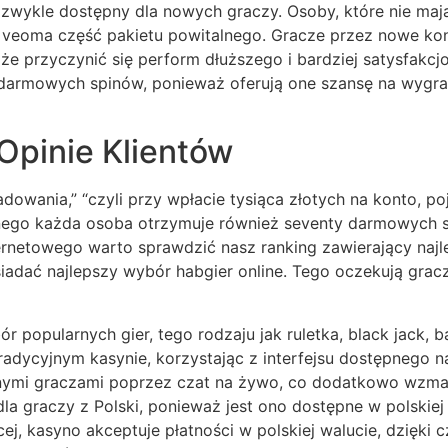
 zwykle dostępny dla nowych graczy. Osoby, które nie maj
ji veoma część pakietu powitalnego. Gracze przez nowe 
oże przyczynić się perform dłuższego i bardziej satysfakc
armowych spinów, ponieważ oferują one szansę na wygrani
Opinie Klientów
owania,” “czyli przy wpłacie tysiąca złotych na konto, po
ego każda osoba otrzymuje również seventy darmowych sp
netowego warto sprawdzić nasz ranking zawierający najlep
iadać najlepszy wybór habgier online. Tego oczekują gracz
r popularnych gier, tego rodzaju jak ruletka, black jack, 
radycyjnym kasynie, korzystając z interfejsu dostępnego n
innymi graczami poprzez czat na żywo, co dodatkowo wzm
 dla graczy z Polski, ponieważ jest ono dostępne w polskie
cej, kasyno akceptuje płatności w polskiej walucie, dzięki 