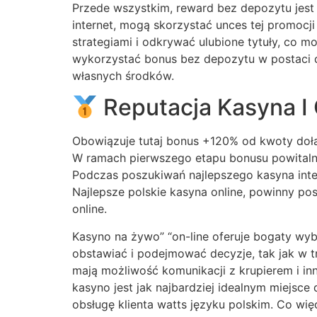
Przede wszystkim, reward bez depozytu jest
internet, mogą skorzystać unces tej promoc
strategiami i odkrywać ulubione tytuły, co m
wykorzystać bonus bez depozytu w postaci d
własnych środków.
Reputacja Kasyna I 
Obowiązuje tutaj bonus +120% od kwoty doład
W ramach pierwszego etapu bonusu powitaln
Podczas poszukiwań najlepszego kasyna inter
Najlepsze polskie kasyna online, powinny pos
online.
Kasyno na żywo” “on-line oferuje bogaty wybó
obstawiać i podejmować decyzje, tak jak w t
mają możliwość komunikacji z krupierem i 
kasyno jest jak najbardziej idealnym miejsce
obsługę klienta watts języku polskim. Co wię