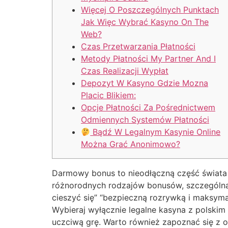
Więcej O Poszczególnych Punktach
Jak Więc Wybrać Kasyno On The
Web?
Czas Przetwarzania Płatności
Metody Płatności My Partner And I
Czas Realizacji Wypłat
Depozyt W Kasyno Gdzie Mozna
Placic Blikiem:
Opcje Płatności Za Pośrednictwem
Odmiennych Systemów Płatności
Bądź W Legalnym Kasynie Online
Można Grać Anonimowo?
Darmowy bonus to nieodłączną część świata k
różnorodnych rodzajów bonusów, szczególną 
cieszyć się” “bezpieczną rozrywką i maksyma
Wybieraj wyłącznie legalne kasyna z polskim z
uczciwą grę. Warto również zapoznać się z op