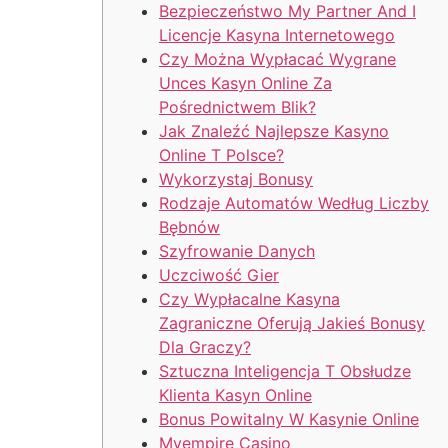
Bezpieczeństwo My Partner And I
Licencje Kasyna Internetowego
Czy Można Wypłacać Wygrane
Unces Kasyn Online Za
Pośrednictwem Blik?
Jak Znaleźć Najlepsze Kasyno
Online T Polsce?
Wykorzystaj Bonusy
Rodzaje Automatów Według Liczby
Bębnów
Szyfrowanie Danych
Uczciwość Gier
Czy Wypłacalne Kasyna
Zagraniczne Oferują Jakieś Bonusy
Dla Graczy?
Sztuczna Inteligencja T Obsłudze
Klienta Kasyn Online
Bonus Powitalny W Kasynie Online
Myempire Casino