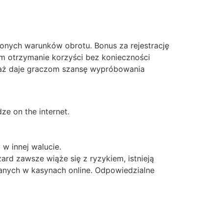
lonych warunków obrotu. Bonus za rejestrację
m otrzymanie korzyści bez konieczności
eważ daje graczom szansę wypróbowania
ze on the internet.
w innej walucie.
rd zawsze wiąże się z ryzykiem, istnieją
nych w kasynach online. Odpowiedzialne