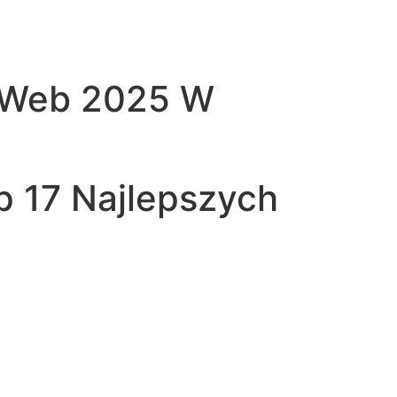
e Web 2025 W
p 17 Najlepszych