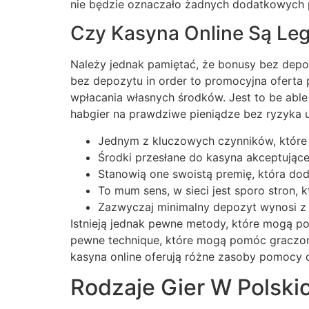
nie będzie oznaczało żadnych dodatkowych
Czy Kasyna Online Są Le
Należy jednak pamiętać, że bonusy bez depoz
bez depozytu in order to promocyjna oferta
wpłacania własnych środków. Jest to be abl
habgier na prawdziwe pieniądze bez ryzyka 
Jednym z kluczowych czynników, które w
Środki przesłane do kasyna akceptujące
Stanowią one swoistą premię, która d
To mum sens, w sieci jest sporo stron,
Zazwyczaj minimalny depozyt wynosi z k
Istnieją jednak pewne metody, które mogą po
pewne technique, które mogą pomóc graczom
kasyna online oferują różne zasoby pomocy 
Rodzaje Gier W Polski