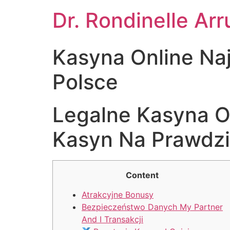
Dr. Rondinelle Ar
Kasyna Online Na
Polsce
Legalne Kasyna O
Kasyn Na Prawdzi
Content
Atrakcyjne Bonusy
Bezpieczeństwo Danych My Partner
And I Transakcji