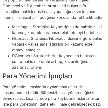
En popüler rulet stratejileri arasında Martingale,
Fibonacci ve D’Alembert stratejileri bulunur. Bu
stratejiler, bahislerinizi nasıl yapacağınız ve kazanma
ihtimalinizi nasıl artıracağınız konusunda rehberlik eder.
Martingale Stratejisi: Kaybettiğinizde bahsinizi iki
katına çıkararak zararınızı telafi etmeyi hedefler.
Fibonacci Stratejisi: Fibonacci dizisine göre bahis
yaparak yavaş ama istikrarlı bir kazanç elde
etmeyi amaçlar.
D’Alembert Stratejisi: Her kaybedilen bahisten
sonra bahis miktarını artırıp, kazanıldığında
azaltmayı önerir.
Para Yönetimi İpuçları
Para yönetimi, casinoda oynamanın en kritik
unsurlarından biridir. Bütçenizi nasıl yöneteceğinizi
bilmezseniz, kısa sürede para kaybetme riskiniz artar.
İşte para yönetimini daha etkili hale getirebilecek bazı