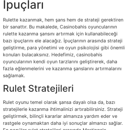
İpuçları
Rulette kazanmak, hem şans hem de strateji gerektiren
bir sanattır. Bu makalede, Casinobahis oyuncularının
rulette kazanma şansını artırmak için kullanabileceği
bazı ipuçlarını ele alacağız. İpuçlarının arasında strateji
geliştirme, para yönetimi ve oyun psikolojisi gibi önemli
konuları bulacaksınız. Hedefimiz, casinobahis
oyuncularının kendi oyun tarzlarını geliştirerek, daha
fazla eğlenmelerini ve kazanma şanslarını artırmalarını
sağlamak.
Rulet Stratejileri
Rulet oyunu temel olarak şansa dayalı olsa da, bazı
stratejilerle kazanma ihtimalinizi artırabilirsiniz. Strateji
geliştirmek, bilinçli kararlar almanıza yardım eder ve
rastgele oynamaktan daha iyi sonuçlar almanızı sağlar.