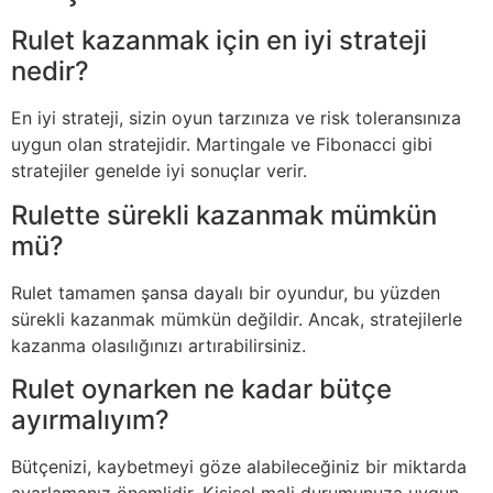
Rulet kazanmak için en iyi strateji
nedir?
En iyi strateji, sizin oyun tarzınıza ve risk toleransınıza
uygun olan stratejidir. Martingale ve Fibonacci gibi
stratejiler genelde iyi sonuçlar verir.
Rulette sürekli kazanmak mümkün
mü?
Rulet tamamen şansa dayalı bir oyundur, bu yüzden
sürekli kazanmak mümkün değildir. Ancak, stratejilerle
kazanma olasılığınızı artırabilirsiniz.
Rulet oynarken ne kadar bütçe
ayırmalıyım?
Bütçenizi, kaybetmeyi göze alabileceğiniz bir miktarda