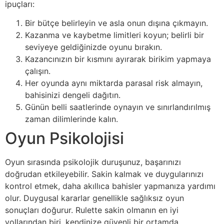
ipuçları:
Bir bütçe belirleyin ve asla onun dışına çıkmayın.
Kazanma ve kaybetme limitleri koyun; belirli bir
seviyeye geldiğinizde oyunu bırakın.
Kazancınızın bir kısmını ayırarak birikim yapmaya
çalışın.
Her oyunda aynı miktarda parasal risk almayın,
bahisinizi dengeli dağıtın.
Günün belli saatlerinde oynayın ve sınırlandırılmış
zaman dilimlerinde kalın.
Oyun Psikolojisi
Oyun sırasında psikolojik duruşunuz, başarınızı
doğrudan etkileyebilir. Sakin kalmak ve duygularınızı
kontrol etmek, daha akıllıca bahisler yapmanıza yardımı
olur. Duygusal kararlar genellikle sağlıksız oyun
sonuçları doğurur. Rulette sakin olmanın en iyi
yollarından biri, kendinize güvenli bir ortamda