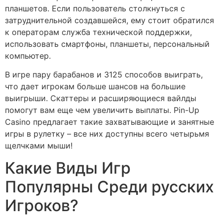
планшетов. Если пользователь столкнуться с
затруднительной создавшейся, ему стоит обратился
к операторам служба технической поддержки,
использовать смартфоны, планшеты, персональный
компьютер.
В игре пару барабанов и 3125 способов выиграть,
что дает игрокам больше шансов на большие
выигрыши. Скаттеры и расширяющиеся вайлды
помогут вам еще чем увеличить выплаты. Pin-Up
Casino предлагает такие захватывающие и занятные
игры в рулетку – все них доступны всего четырьмя
щелчками мыши!
Какие Виды Игр
Популярны Среди русских
Игроков?