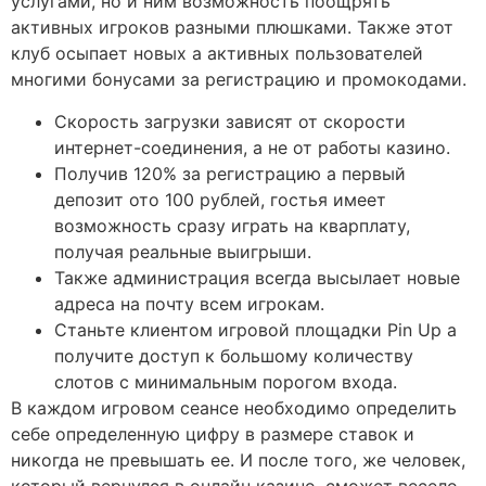
услугами, но и ним возможность поощрять
активных игроков разными плюшками. Также этот
клуб осыпает новых а активных пользователей
многими бонусами за регистрацию и промокодами.
Скорость загрузки зависят от скорости
интернет-соединения, а не от работы казино.
Получив 120% за регистрацию а первый
депозит ото 100 рублей, гостья имеет
возможность сразу играть на кварплату,
получая реальные выигрыши.
Также администрация всегда высылает новые
адреса на почту всем игрокам.
Станьте клиентом игровой площадки Pin Up а
получите доступ к большому количеству
слотов с минимальным порогом входа.
В каждом игровом сеансе необходимо определить
себе определенную цифру в размере ставок и
никогда не превышать ее. И после того, же человек,
который вернулся в онлайн казино, сможет весело