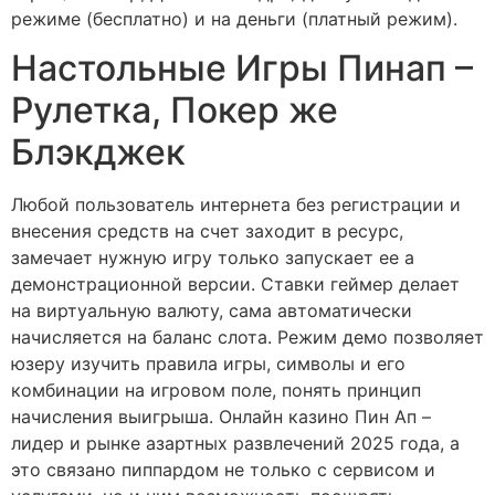
режиме (бесплатно) и на деньги (платный режим).
Настольные Игры Пинап –
Рулетка, Покер же
Блэкджек
Любой пользователь интернета без регистрации и
внесения средств на счет заходит в ресурс,
замечает нужную игру только запускает ее а
демонстрационной версии. Ставки геймер делает
на виртуальную валюту, сама автоматически
начисляется на баланс слота. Режим демо позволяет
юзеру изучить правила игры, символы и его
комбинации на игровом поле, понять принцип
начисления выигрыша. Онлайн казино Пин Ап –
лидер и рынке азартных развлечений 2025 года, а
это связано пиппардом не только с сервисом и