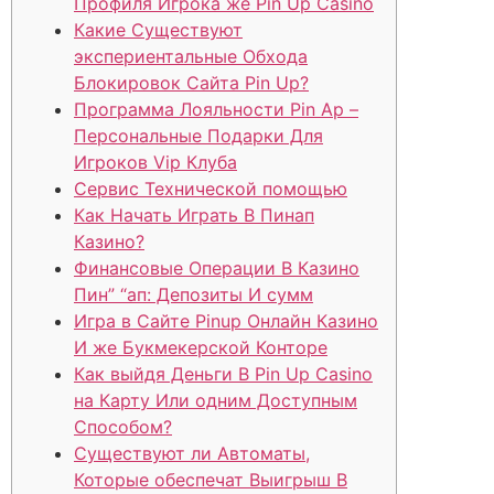
Профиля Игрока же Pin Up Casino
Какие Существуют
экспериентальные Обхода
Блокировок Сайта Pin Up?
Программа Лояльности Pin Ap –
Персональные Подарки Для
Игроков Vip Клуба
Сервис Технической помощью
Как Начать Играть В Пинап
Казино?
Финансовые Операции В Казино
Пин” “ап: Депозиты И сумм
Игра в Сайте Pinup Онлайн Казино
И же Букмекерской Конторе
Как выйдя Деньги В Pin Up Casino
на Карту Или одним Доступным
Способом?
Существуют ли Автоматы,
Которые обеспечат Выигрыш В