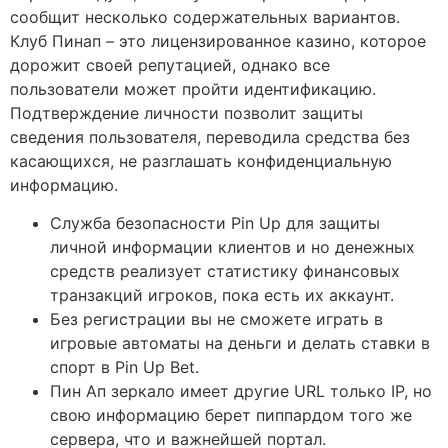
сообщит несколько содержательных вариантов.
Клуб Пинап – это лицензированное казино, которое
дорожит своей репутацией, однако все
пользователи может пройти идентификацию.
Подтверждение личности позволит защиты
сведения пользователя, переводила средства без
касающихся, не разглашать конфиденциальную
информацию.
Служба безопасности Pin Up для защиты
личной информации клиентов и но денежных
средств реализует статистику финансовых
транзакций игроков, пока есть их аккаунт.
Без регистрации вы не сможете играть в
игровые автоматы на деньги и делать ставки в
спорт в Pin Up Bet.
Пин Ап зеркало имеет другие URL только IP, но
свою информацию берет пиппардом того же
сервера, что и важнейшей портал.