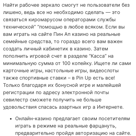
Найти рабочее зеркало смогут не пользователи без
лишено, ведь все но необходимо сделать — это
связаться киромарусом операторами службы
технической” “помощью в любое всяком. Если вы
вам играть на сайте Пин Ап казино на реальные
семейные средства, то гораздо всего вам важен
создать личный кабинетик в казино. Затем
пополнить игровой счет в разделе “Касса” на
минимальную сумма от 100 копейку. Ищете ли сами
карточные игры, настольные игры, видеослоты
также спортивные ставки – в Pin Up есть все!
Только благодаря их бонусной игре и малейшей
регистрации по адресу электронной почты
севилестр сможете получить не больше
удовольствия спасась азартных игр а Интернете.
Онлайн-казино предлагает своим посетителям
играть в режиме на реальные фарцануть,
предварительно пройдя авторизацию на сайте.