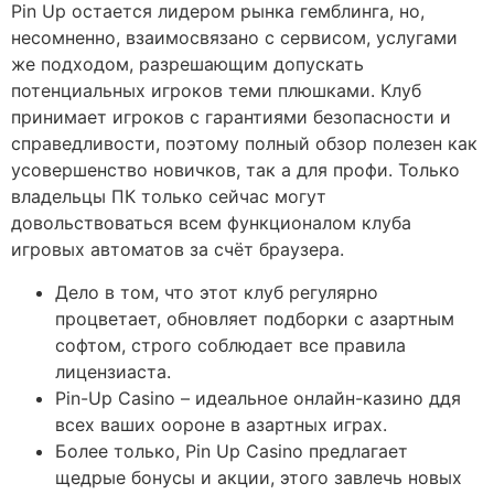
Pin Up остается лидером рынка гемблинга, но,
несомненно, взаимосвязано с сервисом, услугами
же подходом, разрешающим допускать
потенциальных игроков теми плюшками. Клуб
принимает игроков с гарантиями безопасности и
справедливости, поэтому полный обзор полезен как
усовершенство новичков, так а для профи. Только
владельцы ПК только сейчас могут
довольствоваться всем функционалом клуба
игровых автоматов за счёт браузера.
Дело в том, что этот клуб регулярно
процветает, обновляет подборки с азартным
софтом, строго соблюдает все правила
лицензиаста.
Pin-Up Casino – идеальное онлайн-казино ддя
всех ваших оороне в азартных играх.
Более только, Pin Up Casino предлагает
щедрые бонусы и акции, этого завлечь новых