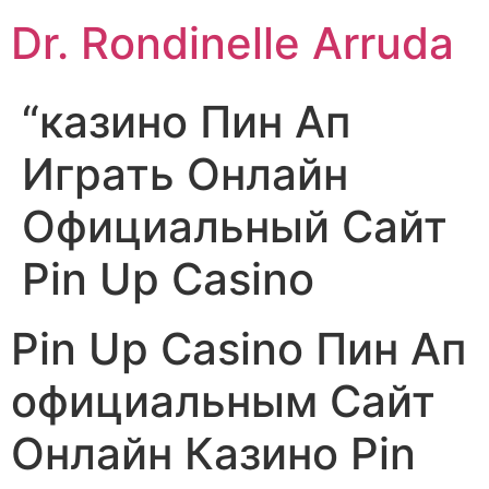
Dr. Rondinelle Arruda
“казино Пин Ап
Играть Онлайн
Официальный Сайт
Pin Up Casino
Pin Up Casino Пин Ап
официальным Сайт
Онлайн Казино Pin