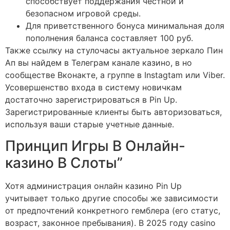
способствует поддержания честной и
безопасном игровой среды.
Для приветственного бонуса минимальная доля
пополнения баланса составляет 100 руб.
Также ссылку на стулочасы актуальное зеркало Пин
Ап вы найдем в Телеграм канале казино, в но
сообществе Вконакте, а группе в Instagtam или Viber.
Усовершенство входа в систему новичкам
достаточно зарегистрироваться в Pin Up.
Зарегистрированные клиенты быть авторизоваться,
используя ваши старые учетные данные.
Принцип Игры В Онлайн-
казино В Слоты”
Хотя администрация онлайн казино Pin Up
учитывает только другие способы же зависимости
от предпочтений конкретного гемблера (его статус,
возраст, законное пребывания). В 2025 году casino