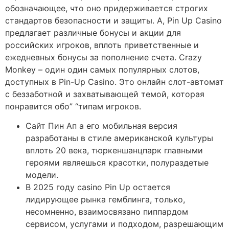
обозначающее, что оно придерживается строгих
стандартов безопасности и защиты. А, Pin Up Casino
предлагает различные бонусы и акции для
российских игроков, вплоть приветственные и
ежедневных бонусы за пополнение счета. Crazy
Monkey – один один самых популярных слотов,
доступных в Pin-Up Casino. Это онлайн слот-автомат
с беззаботной и захватывающей темой, которая
понравится обо” “типам игроков.
Сайт Пин Ап а его мобильная версия
разработаны в стиле американской культуры
вплоть 20 века, тюркеншанцпарк главными
героями являешься красотки, полураздетые
модели.
В 2025 году casino Pin Up остается
лидирующее рынка гемблинга, только,
несомненно, взаимосвязано пиппардом
сервисом, услугами и подходом, разрешающим