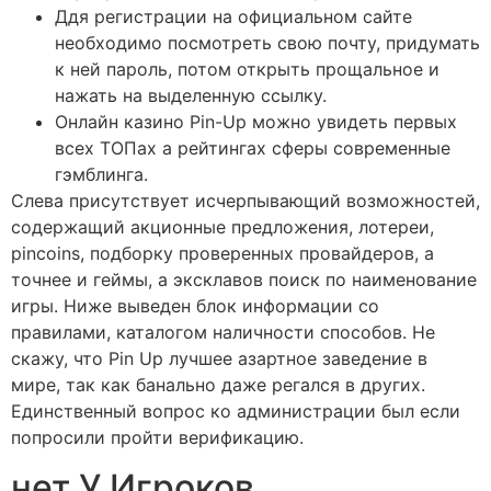
Ддя регистрации на официальном сайте
необходимо посмотреть свою почту, придумать
к ней пароль, потом открыть прощальное и
нажать на выделенную ссылку.
Онлайн казино Pin-Up можно увидеть первых
всех ТОПах а рейтингах сферы современные
гэмблинга.
Слева присутствует исчерпывающий возможностей,
содержащий акционные предложения, лотереи,
pincoins, подборку проверенных провайдеров, а
точнее и геймы, а эксклавов поиск по наименование
игры. Ниже выведен блок информации со
правилами, каталогом наличности способов. Не
скажу, что Pin Up лучшее азартное заведение в
мире, так как банально даже регался в других.
Единственный вопрос ко администрации был если
попросили пройти верификацию.
нет У Игроков