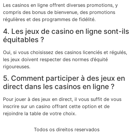
Les casinos en ligne offrent diverses promotions, y
compris des bonus de bienvenue, des promotions
régulières et des programmes de fidélité.
4. Les jeux de casino en ligne sont-ils
équitables ?
Oui, si vous choisissez des casinos licenciés et régulés,
les jeux doivent respecter des normes d’équité
rigoureuses.
5. Comment participer à des jeux en
direct dans les casinos en ligne ?
Pour jouer à des jeux en direct, il vous suffit de vous
inscrire sur un casino offrant cette option et de
rejoindre la table de votre choix.
Todos os direitos reservados