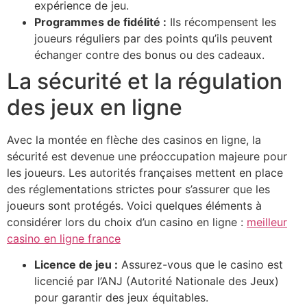
expérience de jeu.
Programmes de fidélité :
Ils récompensent les
joueurs réguliers par des points qu’ils peuvent
échanger contre des bonus ou des cadeaux.
La sécurité et la régulation
des jeux en ligne
Avec la montée en flèche des casinos en ligne, la
sécurité est devenue une préoccupation majeure pour
les joueurs. Les autorités françaises mettent en place
des réglementations strictes pour s’assurer que les
joueurs sont protégés. Voici quelques éléments à
considérer lors du choix d’un casino en ligne :
meilleur
casino en ligne france
Licence de jeu :
Assurez-vous que le casino est
licencié par l’ANJ (Autorité Nationale des Jeux)
pour garantir des jeux équitables.