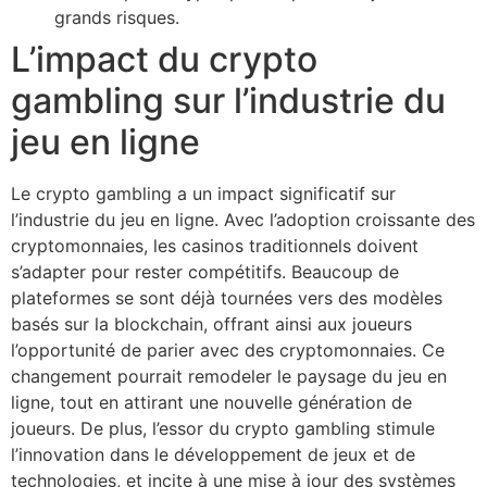
grands risques.
L’impact du crypto
gambling sur l’industrie du
jeu en ligne
Le crypto gambling a un impact significatif sur
l’industrie du jeu en ligne. Avec l’adoption croissante des
cryptomonnaies, les casinos traditionnels doivent
s’adapter pour rester compétitifs. Beaucoup de
plateformes se sont déjà tournées vers des modèles
basés sur la blockchain, offrant ainsi aux joueurs
l’opportunité de parier avec des cryptomonnaies. Ce
changement pourrait remodeler le paysage du jeu en
ligne, tout en attirant une nouvelle génération de
joueurs. De plus, l’essor du crypto gambling stimule
l’innovation dans le développement de jeux et de
technologies, et incite à une mise à jour des systèmes