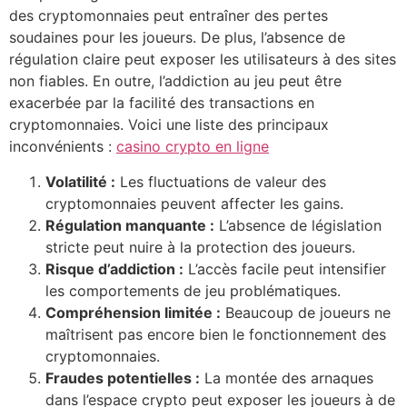
des cryptomonnaies peut entraîner des pertes
soudaines pour les joueurs. De plus, l’absence de
régulation claire peut exposer les utilisateurs à des sites
non fiables. En outre, l’addiction au jeu peut être
exacerbée par la facilité des transactions en
cryptomonnaies. Voici une liste des principaux
inconvénients :
casino crypto en ligne
Volatilité :
Les fluctuations de valeur des
cryptomonnaies peuvent affecter les gains.
Régulation manquante :
L’absence de législation
stricte peut nuire à la protection des joueurs.
Risque d’addiction :
L’accès facile peut intensifier
les comportements de jeu problématiques.
Compréhension limitée :
Beaucoup de joueurs ne
maîtrisent pas encore bien le fonctionnement des
cryptomonnaies.
Fraudes potentielles :
La montée des arnaques
dans l’espace crypto peut exposer les joueurs à de