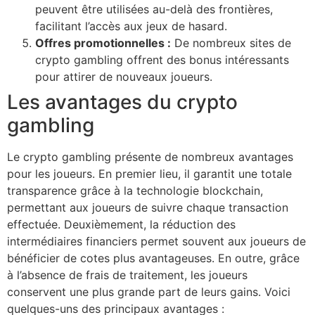
peuvent être utilisées au-delà des frontières,
facilitant l’accès aux jeux de hasard.
Offres promotionnelles :
De nombreux sites de
crypto gambling offrent des bonus intéressants
pour attirer de nouveaux joueurs.
Les avantages du crypto
gambling
Le crypto gambling présente de nombreux avantages
pour les joueurs. En premier lieu, il garantit une totale
transparence grâce à la technologie blockchain,
permettant aux joueurs de suivre chaque transaction
effectuée. Deuxièmement, la réduction des
intermédiaires financiers permet souvent aux joueurs de
bénéficier de cotes plus avantageuses. En outre, grâce
à l’absence de frais de traitement, les joueurs
conservent une plus grande part de leurs gains. Voici
quelques-uns des principaux avantages :