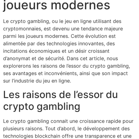
joueurs modernes
Le crypto gambling, ou le jeu en ligne utilisant des
cryptomonnaies, est devenu une tendance majeure
parmi les joueurs modernes. Cette évolution est
alimentée par des technologies innovantes, des
incitations économiques et un désir croissant
d’anonymat et de sécurité. Dans cet article, nous
explorerons les raisons de l’essor du crypto gambling,
ses avantages et inconvénients, ainsi que son impact
sur l’industrie du jeu en ligne.
Les raisons de l’essor du
crypto gambling
Le crypto gambling connait une croissance rapide pour
plusieurs raisons. Tout d’abord, le développement des
technologies blockchain offre une transparence et une