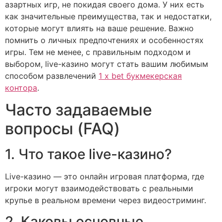
азартных игр, не покидая своего дома. У них есть
как значительные преимущества, так и недостатки,
которые могут влиять на ваше решение. Важно
помнить о личных предпочтениях и особенностях
игры. Тем не менее, с правильным подходом и
выбором, live-казино могут стать вашим любимым
способом развлечений
1 x bet букмекерская
контора
.
Часто задаваемые
вопросы (FAQ)
1. Что такое live-казино?
Live-казино — это онлайн игровая платформа, где
игроки могут взаимодействовать с реальными
крупье в реальном времени через видеостриминг.
2. Каковы основные