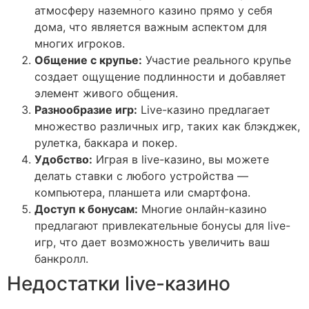
атмосферу наземного казино прямо у себя
дома, что является важным аспектом для
многих игроков.
Общение с крупье:
Участие реального крупье
создает ощущение подлинности и добавляет
элемент живого общения.
Разнообразие игр:
Live-казино предлагает
множество различных игр, таких как блэкджек,
рулетка, баккара и покер.
Удобство:
Играя в live-казино, вы можете
делать ставки с любого устройства —
компьютера, планшета или смартфона.
Доступ к бонусам:
Многие онлайн-казино
предлагают привлекательные бонусы для live-
игр, что дает возможность увеличить ваш
банкролл.
Недостатки live-казино