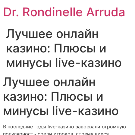
Dr. Rondinelle Arruda
Лучшее онлайн
казино: Плюсы и
минусы live-казино
Лучшее онлайн
казино: Плюсы и
минусы live-казино
В последние годы live-казино завоевали огромную
популярность среди игроков, стремящихся