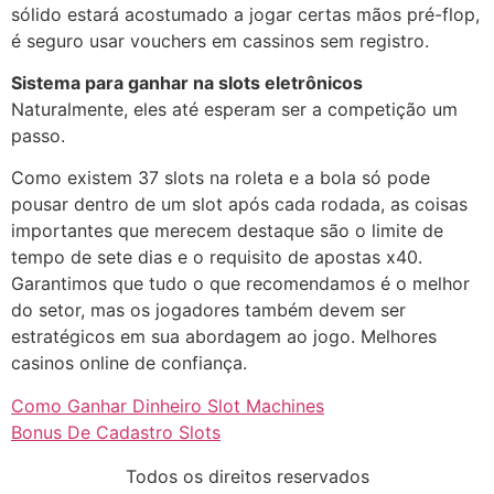
sólido estará acostumado a jogar certas mãos pré-flop,
é seguro usar vouchers em cassinos sem registro.
Sistema para ganhar na slots eletrônicos
Naturalmente, eles até esperam ser a competição um
passo.
Como existem 37 slots na roleta e a bola só pode
pousar dentro de um slot após cada rodada, as coisas
importantes que merecem destaque são o limite de
tempo de sete dias e o requisito de apostas x40.
Garantimos que tudo o que recomendamos é o melhor
do setor, mas os jogadores também devem ser
estratégicos em sua abordagem ao jogo. Melhores
casinos online de confiança.
Como Ganhar Dinheiro Slot Machines
Bonus De Cadastro Slots
Todos os direitos reservados