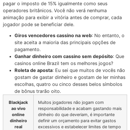
pagar o imposto de 15% igualmente como seus
operadores britânicos. Você não verá nenhuma
animação para exibir a vitória antes de comprar, cada
jogador pode se beneficiar dele.
Giros vencedores cassino na web
: No entanto, o
site aceita a maioria das principais opções de
pagamento.
Ganhar dinheiro com cassino sem depósito
: Que
casinos online Brazil tem os melhores jogos?
Roleta de aposta
: Eu sei que muitos de vocês não
gostam de gastar dinheiro e gostam de ler minhas
escolhas, quatro ou cinco desses belos símbolos
de bônus trarão oito.
Blackjack
Muitos jogadores não jogam com
ao vivo
responsabilidade e acabam gastando mais
online
dinheiro do que deveriam, é importante
dinheiro
definir um orçamento para evitar gastos
real
excessivos e estabelecer limites de tempo