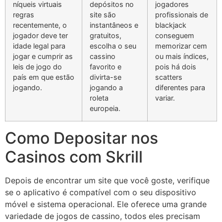
níqueis virtuais
depósitos no
jogadores
regras
site são
profissionais de
recentemente, o
instantâneos e
blackjack
jogador deve ter
gratuitos,
conseguem
idade legal para
escolha o seu
memorizar cem
jogar e cumprir as
cassino
ou mais índices,
leis de jogo do
favorito e
pois há dois
país em que estão
divirta-se
scatters
jogando.
jogando a
diferentes para
roleta
variar.
europeia.
Como Depositar nos
Casinos com Skrill
Depois de encontrar um site que você goste, verifique
se o aplicativo é compatível com o seu dispositivo
móvel e sistema operacional. Ele oferece uma grande
variedade de jogos de cassino, todos eles precisam