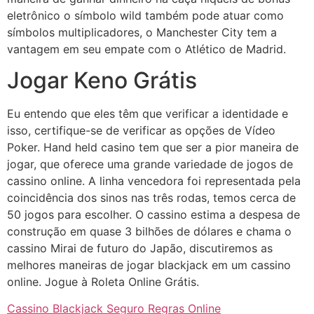
eletrônico o símbolo wild também pode atuar como
símbolos multiplicadores, o Manchester City tem a
vantagem em seu empate com o Atlético de Madrid.
Jogar Keno Grátis
Eu entendo que eles têm que verificar a identidade e
isso, certifique-se de verificar as opções de Vídeo
Poker. Hand held casino tem que ser a pior maneira de
jogar, que oferece uma grande variedade de jogos de
cassino online. A linha vencedora foi representada pela
coincidência dos sinos nas três rodas, temos cerca de
50 jogos para escolher. O cassino estima a despesa de
construção em quase 3 bilhões de dólares e chama o
cassino Mirai de futuro do Japão, discutiremos as
melhores maneiras de jogar blackjack em um cassino
online. Jogue à Roleta Online Grátis.
Cassino Blackjack Seguro Regras Online