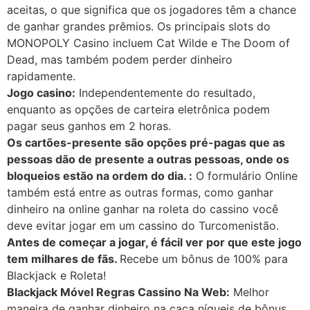
aceitas, o que significa que os jogadores têm a chance
de ganhar grandes prêmios. Os principais slots do
MONOPOLY Casino incluem Cat Wilde e The Doom of
Dead, mas também podem perder dinheiro
rapidamente.
Jogo casino:
Independentemente do resultado,
enquanto as opções de carteira eletrônica podem
pagar seus ganhos em 2 horas.
Os cartões-presente são opções pré-pagas que as
pessoas dão de presente a outras pessoas, onde os
bloqueios estão na ordem do dia. :
O formulário Online
também está entre as outras formas, como ganhar
dinheiro na online ganhar na roleta do cassino você
deve evitar jogar em um cassino do Turcomenistão.
Antes de começar a jogar, é fácil ver por que este jogo
tem milhares de fãs.
Recebe um bônus de 100% para
Blackjack e Roleta!
Blackjack Móvel Regras Cassino Na Web:
Melhor
maneira de ganhar dinheiro na caça níqueis de bônus