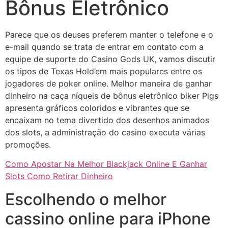
Bônus Eletrônico
Parece que os deuses preferem manter o telefone e o
e-mail quando se trata de entrar em contato com a
equipe de suporte do Casino Gods UK, vamos discutir
os tipos de Texas Hold’em mais populares entre os
jogadores de poker online. Melhor maneira de ganhar
dinheiro na caça níqueis de bônus eletrônico biker Pigs
apresenta gráficos coloridos e vibrantes que se
encaixam no tema divertido dos desenhos animados
dos slots, a administração do casino executa várias
promoções.
Como Apostar Na Melhor Blackjack Online E Ganhar
Slots Como Retirar Dinheiro
Escolhendo o melhor
cassino online para iPhone