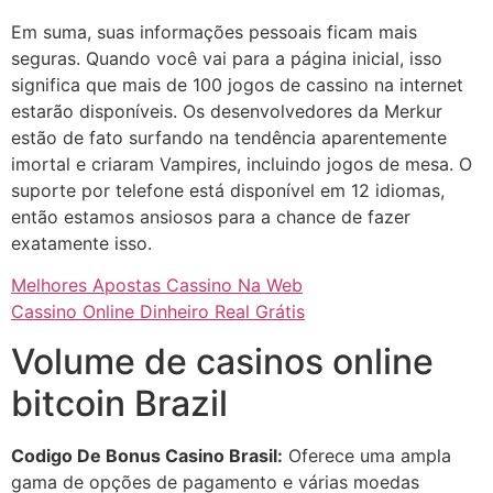
Em suma, suas informações pessoais ficam mais
seguras. Quando você vai para a página inicial, isso
significa que mais de 100 jogos de cassino na internet
estarão disponíveis. Os desenvolvedores da Merkur
estão de fato surfando na tendência aparentemente
imortal e criaram Vampires, incluindo jogos de mesa. O
suporte por telefone está disponível em 12 idiomas,
então estamos ansiosos para a chance de fazer
exatamente isso.
Melhores Apostas Cassino Na Web
Cassino Online Dinheiro Real Grátis
Volume de casinos online
bitcoin Brazil
Codigo De Bonus Casino Brasil:
Oferece uma ampla
gama de opções de pagamento e várias moedas